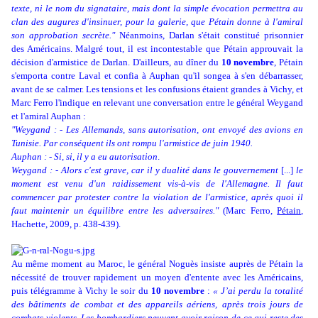
texte, ni le nom du signataire, mais dont la simple évocation permettra au
clan des augures d'insinuer, pour la galerie, que Pétain donne à l'amiral
son approbation secrète
."
Néanmoins, Darlan s'était constitué prisonnier
des Américains. Malgré tout, il est incontestable que Pétain approuvait la
décision d'armistice de Darlan. D'ailleurs, au dîner du
10 novembre
, Pétain
s'emporta contre Laval et confia à Auphan qu'il songea à s'en débarrasser,
avant de se calmer. Les tensions et les confusions étaient grandes à Vichy, et
Marc Ferro l'indique en relevant une conversation entre le général Weygand
et l'amiral Auphan :
"Weygand : - Les Allemands, sans autorisation, ont envoyé des avions en
Tunisie. Par conséquent ils ont rompu l'armistice de juin 1940.
Auphan : - Si, si, il y a eu autorisation
.
Weygand : - Alors c'est grave, car il y dualité dans le gouvernement
[...]
le
moment est venu d'un raidissement vis-à-vis de l'Allemagne. Il faut
commencer par protester contre la violation de l'armistice, après quoi il
faut maintenir un équilibre entre les adversaires."
(Marc Ferro,
Pétain
,
Hachette, 2009, p. 438-439).
Au même moment au Maroc, le général Noguès insiste auprès de Pétain la
nécessité de trouver rapidement un moyen d'entente avec les Américains,
puis télégramme à Vichy le soir du
10 novembre
:
« J’ai perdu la totalité
des bâtiments de combat et des appareils aériens, après trois jours de
combats violents. Les bombardiers peuvent avoir raison de ce qui reste des