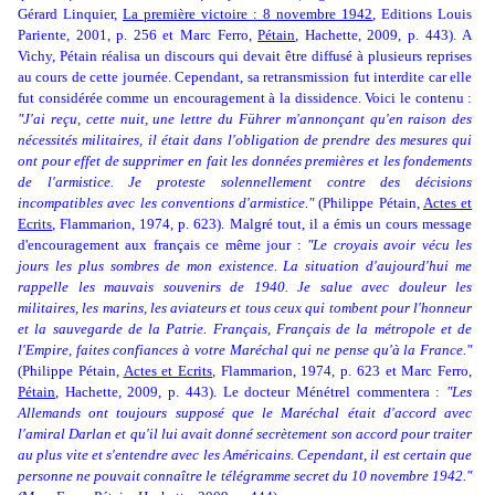
Gérard Linquier,
La première victoire : 8 novembre 1942
,
Editions Louis
Pariente, 2001, p. 256 et Marc Ferro,
Pétain
, Hachette, 2009, p. 443). A
Vichy, Pétain réalisa un discours qui devait être diffusé à plusieurs reprises
au cours de cette journée. Cependant, sa retransmission fut interdite car elle
fut considérée comme un encouragement à la dissidence. Voici le contenu :
"J'ai reçu, cette nuit, une lettre du Führer m'annonçant qu'en raison des
nécessités militaires, il était dans l'obligation de prendre des mesures qui
ont pour effet de supprimer en fait les données premières et les fondements
de l'armistice. Je proteste solennellement contre des décisions
incompatibles avec les conventions d'armistice."
(Philippe Pétain,
Actes et
Ecrits
, Flammarion, 1974, p. 623). Malgré tout, il a émis un cours message
d'encouragement aux français ce même jour :
"Le croyais avoir vécu les
jours les plus sombres de mon existence. La situation d'aujourd'hui me
rappelle les mauvais souvenirs de 1940. Je salue avec douleur les
militaires, les marins, les aviateurs et tous ceux qui tombent pour l'honneur
et la sauvegarde de la Patrie. Français, Français de la métropole et de
l'Empire, faites confiances à votre Maréchal qui ne pense qu'à la France."
(Philippe Pétain,
Actes et Ecrits
, Flammarion, 1974, p. 623 et Marc Ferro,
Pétain
, Hachette, 2009, p. 443). Le docteur Ménétrel commentera :
"Les
Allemands ont toujours supposé que le Maréchal était d'accord avec
l'amiral Darlan et qu'il lui avait donné secrètement son accord pour traiter
au plus vite et s'entendre avec les Américains. Cependant, il est certain que
personne ne pouvait connaître le télégramme secret du 10 novembre 1942."