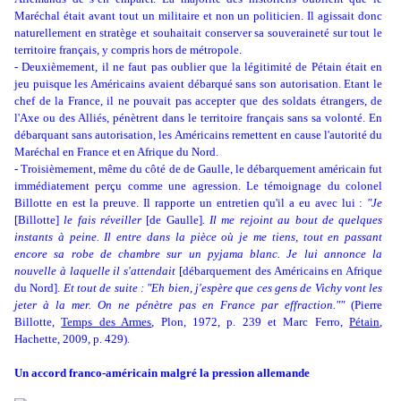
Maréchal était avant tout un militaire et non un politicien. Il agissait donc
naturellement en stratège et souhaitait conserver sa souveraineté sur tout le
territoire français, y compris hors de métropole.
- Deuxièmement, il ne faut pas oublier que la légitimité de Pétain était en
jeu puisque les Américains avaient débarqué sans son autorisation. Etant le
chef de la France, il ne pouvait pas accepter que des soldats étrangers, de
l'Axe ou des Alliés, pénètrent dans le territoire français sans sa volonté. En
débarquant sans autorisation, les Américains remettent en cause l'autorité du
Maréchal en France et en Afrique du Nord.
- Troisièmement, même du côté de de Gaulle, le débarquement américain fut
immédiatement perçu comme une agression. Le témoignage du colonel
Billotte en est la preuve. Il rapporte un entretien qu'il a eu avec lui :
"Je
[Billotte]
le fais réveiller
[de Gaulle]
. Il me rejoint au bout de quelques
instants à peine. Il entre dans la pièce où je me tiens, tout en passant
encore sa robe de chambre sur un pyjama blanc. Je lui annonce la
nouvelle à laquelle il s'attendait
[débarquement des Américains en Afrique
du Nord].
Et tout de suite : "Eh bien, j'espère que ces gens de Vichy vont les
jeter à la mer. On ne pénètre pas en France par effraction.""
(Pierre
Billotte,
Temps des Armes
, Plon, 1972, p. 239 et Marc Ferro,
Pétain
,
Hachette, 2009, p. 429).
Un accord franco-américain malgré la pression allemande