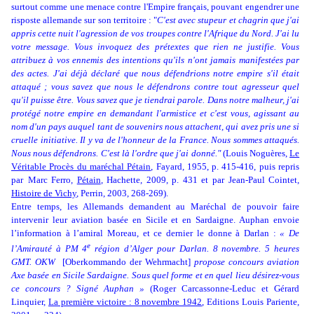
surtout comme une menace contre l'Empire français, pouvant engendrer une
risposte allemande sur son territoire : "
C'est avec stupeur et chagrin que j'ai
appris cette nuit l'agression de vos troupes contre l'Afrique du Nord. J'ai lu
votre message. Vous invoquez des prétextes que rien ne justifie. Vous
attribuez à vos ennemis des intentions qu'ils n'ont jamais manifestées par
des actes. J'ai déjà déclaré que nous défendrions notre empire s'il était
attaqué ; vous savez que nous le défendrons contre tout agresseur quel
qu'il puisse être. Vous savez que je tiendrai parole. Dans notre malheur, j'ai
protégé notre empire en demandant l'armistice et c'est vous, agissant au
nom d'un pays auquel tant de souvenirs nous attachent, qui avez pris une si
cruelle initiative. Il y va de l'honneur de la France. Nous sommes attaqués.
Nous nous défendrons. C'est là l'ordre que j'ai donné."
(Louis Noguères,
Le
Véritable Procès du maréchal Pétain
, Fayard, 1955, p. 415-416, puis repris
par
Marc Ferro,
Pétain
, Hachette, 2009, p. 431 et par Jean-Paul Cointet,
Histoire de Vichy
, Perrin, 2003, 268-269).
Entre temps, les Allemands demandent au Maréchal de pouvoir faire
intervenir leur aviation basée en Sicile et en Sardaigne. Auphan envoie
l’information à l’amiral Moreau, et ce dernier le donne à Darlan :
« De
e
l’Amirauté à PM 4
région d’Alger pour Darlan. 8 novembre. 5 heures
GMT. OKW
[Oberkommando der Wehrmacht]
propose concours aviation
Axe basée en Sicile Sardaigne. Sous quel forme et en quel lieu désirez-vous
ce concours ? Signé Auphan »
(
Roger Carcassonne-Leduc et Gérard
Linquier,
La première victoire : 8 novembre 1942
,
Editions Louis Pariente,