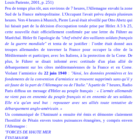
Louis Pariente, 2001, p. 251)
Peu de temps plus tôt, aux environs de 7 heures, l'Allemagne envahi la zone
Sud de la France métropolitaine. L'Occupant l'avait prévu depuis plusieurs
heures. Vers 4 heures à Munich, Pierre Laval était réveillé par Otto Abetz qui
lui faisait part de la décision d'occupation totale prise par Hitler. A 5 h 25,
cette nouvelle était officiellement confirmée par une lettre du Führer au
Maréchal. Hitler fit l'apologie du
"chef vénéré des vaillants soldats français
de la guerre mondiale"
et tenta de se justifier : l’ordre était donné aux
troupes allemandes de traverser la France pour occuper la côte de la
Méditerranée et participer, avec les Italiens, à la protection de la Corse. De
plus, le Führer se disait informé avec certitude d'un plan allié de
débarquement sur les côtes méditerranéennes de la France et en Corse.
Violant l’armistice du
22 juin 1940
:
"Ainsi, les données premières et les
fondements de la convention d'armistice se trouvent supprimés sans qu'il y
ait faute de la part de l'Allemagne ou de l'Italie."
A partir de 7 heures, Radio
Paris diffusa un message d'Hitler au peuple français
: « L'armée allemande
ne vient pas en ennemie du peuple français ni en ennemie de ses soldats.
Elle n'a qu'un seul but : repousser avec ses alliés toute tentative de
débarquement anglo-américain. »
Un communiqué de l'Amirauté a ensuite été émis et démontre clairement
l'hostilité de Pétain envers toutes puissances étrangères, y compris envers
l'Allemagne :
"FORCES DE HAUTE MER
ÉTAT-MAJOR