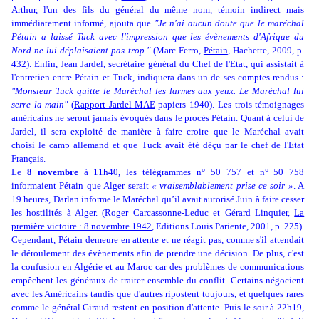
Arthur, l'un des fils du général du même nom, témoin indirect mais
immédiatement informé, ajouta que
"Je n'ai aucun doute que le maréchal
Pétain a laissé Tuck avec l'impression que les évènements d'Afrique du
Nord ne lui déplaisaient pas trop."
(Marc Ferro,
Pétain
, Hachette, 2009, p.
432). Enfin, Jean Jardel, secrétaire général du Chef de l'Etat, qui assistait à
l'entretien entre Pétain et Tuck, indiquera dans un de ses comptes rendus :
"Monsieur Tuck quitte le Maréchal les larmes aux yeux. Le Maréchal lui
serre la main"
(
Rapport Jardel-MAE
papiers 1940). Les trois témoignages
américains ne seront jamais évoqués dans le procès Pétain. Quant à celui de
Jardel, il sera exploité de manière à faire croire que le Maréchal avait
choisi le camp allemand et que Tuck avait été déçu par le chef de l'Etat
Français.
Le
8 novembre
à 11h40, les télégrammes n° 50 757 et n° 50 758
informaient Pétain que Alger serait
« vraisemblablement prise ce soir »
. A
19 heures, Darlan informe le Maréchal qu’il avait autorisé Juin à faire cesser
les hostilités à Alger. (
Roger Carcassonne-Leduc et Gérard Linquier,
La
première victoire : 8 novembre 1942
,
Editions Louis Pariente, 2001, p. 225).
Cependant, Pétain demeure en attente et ne réagit pas, comme s'il attendait
le déroulement des évènements afin de prendre une décision. De plus, c'est
la confusion en Algérie et au Maroc car des problèmes de communications
empêchent les généraux de traiter ensemble du conflit. Certains négocient
avec les Américains tandis que d'autres ripostent toujours, et quelques rares
comme le général Giraud restent en position d'attente. Puis le soir à 22h19,