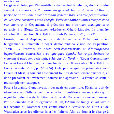
2001, p. 224).
Le général Juin, par l’intermédiaire du général Roubertie, donna l’ordre
suivant à 7 heures :
« Par ordre du général Juin et du général Koeltz,
personne ne doit obéir aux ordres du général Mast. Les troupes d’invasion
doivent être combattus avec énergie. Faire connaître à toutes troupes dans
vos environs. »
Cependant, il préconisa un
« contact élastique sans
agressivité »
(
Roger Carcassonne-Leduc et Gérard Linquier,
La première
victoire : 8 novembre 1942
,
Editions Louis Pariente, 2001, p. 223).
Ensuite, l’amiral Auphan, ministre de la marine à Vichy, envoie un
télégramme à l’amirauté d’Alger démontrant sa vision de l’Opération
Torch :
« Profitant de notre semi-désarmements et d’intelligences
hypocritement concertées avec quelques égarés, les Anglo-Américains
viennent d’attaquer, cette nuit, l’Afrique du Nord. »
(
Roger Carcassonne-
Leduc et Gérard Linquier,
La première victoire : 8 novembre 1942
,
Editions
Louis Pariente, 2001, p. 223-224). Cela prouve que les pétainistes, sauf
Giraud et Mast, ignoraient absolument tout du débarquement américain, et
donc prenaient cet évènement comme une agression. La France se sentait
tout simplement attaquée.
Face à la crainte d’une invasion des nazis en zone libre, Pétain se doit de
négocier avec l’Allemagne. Il accepte la proposition allemande alors qu’il
reçoit la traduction de la lettre pacifique de Roosevelt au même moment.
Par l’intermédiaire du télégramme 10 876, l’Amirauté française fait savoir
les accords du Maréchal aux commissions d’Armistice de Turin et de
Wiesbaden avec les Allemands et les Italiens. Afin de donner le change à