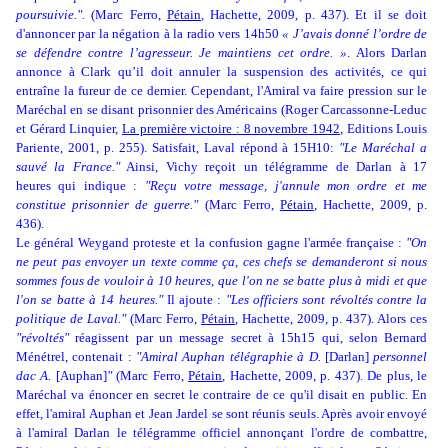
poursuivie.".
(Marc Ferro,
Pétain
, Hachette, 2009, p. 437). Et il se doit
d'annoncer par la négation à la radio vers 14h50
« J’avais donné l’ordre de
se défendre contre l’agresseur. Je maintiens cet ordre. »
. Alors Darlan
annonce à Clark qu’il doit annuler la suspension des activités, ce qui
entraîne la fureur de ce dernier. Cependant, l'Amiral va faire pression sur le
Maréchal en se disant prisonnier des Américains (
Roger Carcassonne-Leduc
et Gérard Linquier,
La première victoire : 8 novembre 1942
,
Editions Louis
Pariente, 2001, p. 255). Satisfait, Laval répond à 15H10:
"Le Maréchal a
sauvé la France."
Ainsi, Vichy reçoit un télégramme de Darlan à 17
heures qui indique :
"Reçu votre message, j'annule mon ordre et me
constitue prisonnier de guerre."
(Marc Ferro,
Pétain
, Hachette, 2009, p.
436).
Le général Weygand proteste et la confusion gagne l'armée française :
"On
ne peut pas envoyer un texte comme ça, ces chefs se demanderont si nous
sommes fous de vouloir à 10 heures, que l'on ne se batte plus à midi et que
l'on se batte à 14 heures."
Il ajoute :
"Les officiers sont révoltés contre la
politique de Laval."
(Marc Ferro,
Pétain
, Hachette, 2009, p. 437). Alors ces
"révoltés"
réagissent par un message secret à 15h15 qui, selon Bernard
Ménétrel, contenait :
"Amiral Auphan télégraphie à D.
[Darlan]
personnel
dac A.
[Auphan]
"
(Marc Ferro,
Pétain
, Hachette, 2009, p. 437). De plus, le
Maréchal va énoncer en secret le contraire de ce qu'il disait en public. En
effet, l'amiral Auphan et Jean Jardel se sont réunis seuls. Après avoir envoyé
à l'amiral Darlan le télégramme officiel annonçant l'ordre de combattre,