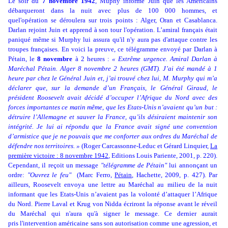
Le soir du
7 novembre 1942
, Muphy informe Juin que les Américains
débarqueront dans la nuit avec plus de 100 000 hommes, et
quel'opération se déroulera sur trois points : Alger, Oran et Casablanca.
Darlan rejoint Juin et apprend à son tour l'opération. L’amiral français était
paniqué même si Murphy lui assura qu'il n'y aura pas d'attaque contre les
troupes françaises. En voici la preuve, ce télégramme envoyé par Darlan à
Pétain, le
8 novembre
à 2 heures :
« Extrême urgence. Amiral Darlan à
Maréchal Pétain. Alger 8 novembre 2 heures (GMT). J’ai été mandé à 1
heure par chez le Général Juin et, j’ai trouvé chez lui, M. Murphy qui m’a
déclarer que, sur la demande d’un Français, le Général Giraud, le
président Roosevelt avait décidé d’occuper l’Afrique du Nord avec des
forces importantes ce matin même, que les Etats-Unis n’avaient qu’un but :
détruire l’Allemagne et sauver la France, qu’ils désiraient maintenir son
intégrité. Je lui ai répondu que la France avait signé une convention
d’armistice que je ne pouvais que me conforter aux ordres du Maréchal de
défendre nos territoires. »
(
Roger Carcassonne-Leduc et Gérard Linquier,
La
première victoire : 8 novembre 1942
,
Editions Louis Pariente, 2001, p. 220).
Cependant, il reçoit un message
"télégramme de Pétain"
lui annonçant un
ordre:
"Ouvrez le feu"
(Marc Ferro,
Pétain
, Hachette, 2009, p. 427). Par
ailleurs, Roosevelt envoya une lettre au Maréchal au milieu de la nuit
informant que les Etats-Unis n’avaient pas la volonté d’attaquer l’Afrique
du Nord. Pierre Laval et Krug von Nidda écriront la réponse avant le réveil
du Maréchal qui n'aura qu'à signer le message. Ce dernier aurait
pris l'intervention américaine sans son autorisation comme une agression, et