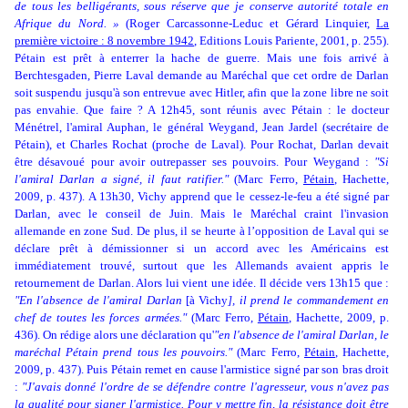
de tous les belligérants, sous réserve que je conserve autorité totale en
Afrique du Nord. »
(
Roger Carcassonne-Leduc et Gérard Linquier,
La
première victoire : 8 novembre 1942
,
Editions Louis Pariente, 2001, p. 255).
Pétain est prêt à enterrer la hache de guerre. Mais une fois arrivé à
Berchtesgaden, Pierre Laval demande au Maréchal que cet ordre de Darlan
soit suspendu jusqu'à son entrevue avec Hitler, afin que la zone libre ne soit
pas envahie. Que faire ? A 12h45, sont réunis avec Pétain : le docteur
Ménétrel, l'amiral Auphan, le général Weygand, Jean Jardel (secrétaire de
Pétain), et Charles Rochat (proche de Laval). Pour Rochat, Darlan devait
être désavoué pour avoir outrepasser ses pouvoirs. Pour Weygand :
"Si
l'amiral Darlan a signé, il faut ratifier."
(Marc Ferro,
Pétain
, Hachette,
2009, p. 437). A 13h30, Vichy apprend que le cessez-le-feu a été signé par
Darlan, avec le conseil de Juin. Mais le Maréchal craint l'invasion
allemande en zone Sud. De plus, il se heurte à l’opposition de Laval qui se
déclare prêt à démissionner si un accord avec les Américains est
immédiatement trouvé, surtout que les Allemands avaient appris le
retournement de Darlan. Alors lui vient une idée. Il décide vers 13h15 que :
"En l'absence de l'amiral Darlan
[à Vichy
], il prend le commandement en
chef de toutes les forces armées."
(Marc Ferro,
Pétain
, Hachette, 2009, p.
436). On rédige alors une déclaration qu'
"en l'absence de l'amiral Darlan, le
maréchal Pétain prend tous les pouvoirs."
(Marc Ferro,
Pétain
, Hachette,
2009, p. 437). Puis Pétain remet en cause l'armistice signé par son bras droit
:
"J'avais donné l'ordre de se défendre contre l'agresseur, vous n'avez pas
la qualité pour signer l'armistice. Pour y mettre fin, la résistance doit être