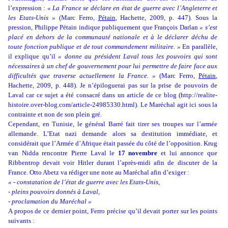
l’expression :
« La France se déclare en état de guerre avec l’Angleterre et
les Etats-Unis »
(Marc Ferro,
Pétain
, Hachette, 2009, p. 447). Sous la
pression, Philippe Pétain indique publiquement que François Darlan
« s’est
placé en dehors de la communauté nationale et à le déclarer déchu de
toute fonction publique et de tout commandement militaire. »
En parallèle,
il explique qu’il
« donne au président Laval tous les pouvoirs qui sont
nécessaires à un chef de gouvernement pour lui permettre de faire face aux
difficultés que traverse actuellement la France. »
(Marc Ferro,
Pétain
,
Hachette, 2009, p. 448). Je n’épiloguerai pas sur la prise de pouvoirs de
Laval car ce sujet a été consacré dans un article de ce blog (
http://realite-
histoire.over-blog.com/article-24985330.html
). Le Maréchal agit ici sous la
contrainte et non de son plein gré.
Cependant, en Tunisie, le général Barré fait tirer ses troupes sur l’armée
allemande. L’Etat nazi demande alors sa destitution immédiate, et
considérait que l’Armée d’Afrique était passée du côté de l’opposition. Krug
van Nidda rencontre Pierre Laval le
17 novembre
et lui annonce que
Ribbentrop devait voir Hitler durant l’après-midi afin de discuter de la
France. Otto Abetz va rédiger une note au Maréchal afin d’exiger :
« - constatation de l’état de guerre avec les Etats-Unis,
- pleins pouvoirs donnés à Laval,
- proclamation du Maréchal »
A propos de ce dernier point, Ferro précise qu’il devait porter sur les points
suivants :