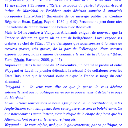
13 novembre
à 15 heures :
"Référence 50803 du général Noguès. Accord
intime de Maréchal et Président
mais décision soumise à autorités
occupantes
[Etats-Unis]
."
(fac-similé de ce message publié par Coutau-
Bégarie et Huan,
Darlan
, Fayard, 1989, p. 619). Personne ne peut donc nier
une volonté de rapprochement de Pétain avec Roosevelt.
Mais le
14 novembre
à Vichy, les Allemands exigent de nouveau que la
France se déclare en guerre où en état de belligérance. Laval expose ses
craintes au chef de l'Etat :
"Il y a des signes que nous sommes à la veille de
mesures graves, très graves, de la part de l'Allemagne. Nous sommes
exposés au pire, nous risquons de connaître le sort de la Pologne."
(Marc
Ferro,
Pétain
, Hachette, 2009, p. 447).
Auparavant,
dans la matinée du
12 novembre
,
un conflit se produisit entre
Weygand et Laval, le premier défendait la nécessité de collaborer avec les
Etats-Unis, alors que le second souhaitait que la France se range du côté
allemand :
"Weygand : - Je veux vous dire ce que je pense. Je vous déclare
solennellement que la politique suivie par le gouvernement détache le pays
du Maréchal.
Laval : - Nous sommes sous la botte. Que faire ? J'ai la certitude que, si les
Anglo-Saxons sont vainqueurs dans cette guerre, ce sera le bolchévisme. Ce
que nous courons actuellement, c'est le risque de la chape de plomb que les
Allemands font peser sur le territoire français.
Weygand : - Je vous répète, moi, que le gouvernement, par sa politique, se