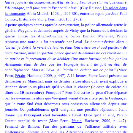
fait le fourrier du communisme. A la vérité, la France ne s'unira que contre
l'Allemagne, et il faut que la France s'unisse."
(Guy Raissac,
Un soldat dans
la tourmante
, Albin Michel, 1963, p. 297-301, entretien repris par Jean-Paul
Cointet,
Histoire de Vichy
, Perrin, 2001, p. 275).
A peine quelques heures après la conversation, la police allemande arrête le
général Weygand et demande auprès de Vichy que la France doit déclarer la
guerre contre les Anglo-Américains. Selon Bernard Ménétrel, Pétain
repoussa une note qui fut présentée par Laval. Le docteur écrivit alors :
"Laval, je dois à la vérité de le dire, était loin d'être un chaud partisan de
cette formule, mais en parlait parce que les Allemands ne cessaient de lui
en parler et le pressaient de se décider. Une autre formule choisie par les
Allemands était de dire que les Français étaient de fait en état de
cobelligérance. Mais ni Laval ni Pétain ne cèdent sur ce point."
(Marc
Ferro,
Pétain
, Hachette, 2009, p. 447). A 11 heures, Pierre Laval présente sa
démission au Maréchal, mais ce dernier refuse alors qu'il avait expliqué à
Auphan deux jours plus tôt qu'il voulait le chasser (le coup de colère du
dîner du
10 novembre
). Pourquoi ? Peut-être est-ce la peur d'être dépassé
par les évènements alors que Weygand venait d'être arrêté par la Gestapo, et
que la zone Sud était désormais sous possession allemande depuis une
journée. Ou probablement qu'il craignait une possible répression étant
donné que l'Occupant était favorable à Laval. Quoi qu'il en soit, Pétain
l'aurait supplié de rester (Marc Ferro,
Pétain
, Hachette, 2009, p. 447).
Fernand de Brinon, l'un des partisans de l’alliance militaire avec
l’Allemagne, déclare alors que les Allemands doivent se contenter de