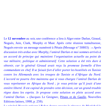
Le
12 novembre
au soir, une conférence a lieu à Alger entre Darlan, Giraud,
Noguès, Juin, Clark, Murphy et Mast. Après cette réunion tumultueuse,
Noguès envoie un message numéroté à Pétain (Message n° 50803) :
« Après
discussion très ardue avec Murphy, l’amiral Darlan et moi sommes arrivés à
un accord de principe qui maintient l’organisation actuelle au point de
vue militaire, politique et administratif. Cette solution a été très dure à
obtenir, car le général Giraud avait reçu la promesse formelle d’être
commandant en chef. Il se faisait fort d’aller porter les hostilités en Tunisie
contre les Allemands avec les troupes de Tunisie et d’Afrique du Nord.
L’accord ne pourra être maintenu que si vous chargez l’amiral Darlan de
vous représenter en Afrique du Nord ; je vous précise qu’il jouit d’une
entière liberté. Il est capital de prendre cette décision, car un grand trouble
règne dans les esprits. Je propose cette solution en plein accord avec
l’amiral Darlan. »
(Jacques Le Groignec,
Pétain et de Gaulle
, Nouvelles
Editions latines, 1998, p. 259).
Le général Noguès présent à Rabat donne ensuite la réponse du Maréchal le