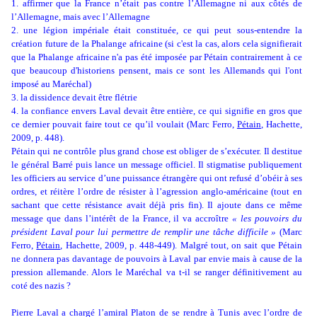
1. affirmer que la France n’était pas contre l’Allemagne ni aux côtés de
l’Allemagne, mais avec l’Allemagne
2. une légion impériale était constituée, ce qui peut sous-entendre la
création future de la Phalange africaine (si c'est la cas, alors cela signifierait
que la Phalange africaine n'a pas été imposée par Pétain contrairement à ce
que beaucoup d'historiens pensent, mais ce sont les Allemands qui l'ont
imposé au Maréchal)
3. la dissidence devait être flétrie
4. la confiance envers Laval devait être entière, ce qui signifie en gros que
ce dernier pouvait faire tout ce qu’il voulait (Marc Ferro,
Pétain
, Hachette,
2009, p. 448).
Pétain qui ne contrôle plus grand chose est obliger de s’exécuter. Il destitue
le général Barré puis lance un message officiel. Il stigmatise publiquement
les officiers au service d’une puissance étrangère qui ont refusé d’obéir à ses
ordres, et réitère l’ordre de résister à l’agression anglo-américaine (tout en
sachant que cette résistance avait déjà pris fin). Il ajoute dans ce même
message que dans l’intérêt de la France, il va accroître
« les pouvoirs du
président Laval pour lui permettre de remplir une tâche difficile »
(Marc
Ferro,
Pétain
, Hachette, 2009, p. 448-449). Malgré tout, on sait que Pétain
ne donnera pas davantage de pouvoirs à Laval par envie mais à cause de la
pression allemande. Alors le Maréchal va t-il se ranger définitivement au
coté des nazis ?
Pierre Laval a chargé l’amiral Platon de se rendre à Tunis avec l’ordre de