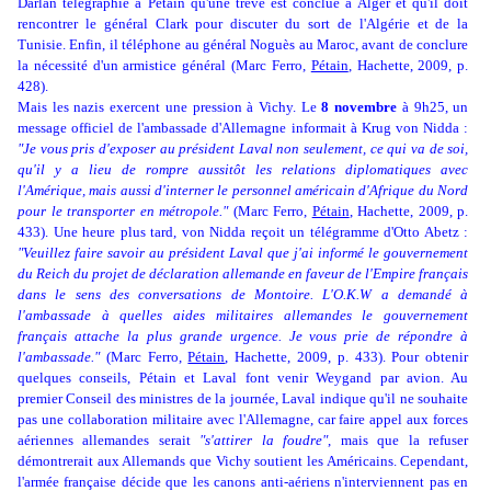
Darlan télégraphie à Pétain qu'une trêve est conclue à Alger et qu'il doit
rencontrer le général Clark pour discuter du sort de l'Algérie et de la
Tunisie. Enfin, il téléphone au général Noguès au Maroc, avant de conclure
la nécessité d'un armistice général (Marc Ferro,
Pétain
, Hachette, 2009, p.
428).
Mais les nazis exercent une pression à Vichy. Le
8 novembre
à 9h25, un
message officiel de l'ambassade d'Allemagne informait à Krug von Nidda :
"Je vous pris d'exposer au président Laval non seulement, ce qui va de soi,
qu'il y a lieu de rompre aussitôt les relations diplomatiques avec
l'Amérique, mais aussi d'interner le personnel américain d'Afrique du Nord
pour le transporter en métropole."
(Marc Ferro,
Pétain
, Hachette, 2009, p.
433). Une heure plus tard, von Nidda reçoit un télégramme d'Otto Abetz :
"Veuillez faire savoir au président Laval que j'ai informé le gouvernement
du Reich du projet de déclaration allemande en faveur de l'Empire français
dans le sens des conversations de Montoire. L'O.K.W a demandé à
l'ambassade à quelles aides militaires allemandes le gouvernement
français attache la plus grande urgence. Je vous prie de répondre à
l'ambassade."
(Marc Ferro,
Pétain
, Hachette, 2009, p. 433). Pour obtenir
quelques conseils, Pétain et Laval font venir Weygand par avion. Au
premier Conseil des ministres de la journée, Laval indique qu'il ne souhaite
pas une collaboration militaire avec l'Allemagne, car faire appel aux forces
aériennes allemandes serait
"s'attirer la foudre"
, mais que la refuser
démontrerait aux Allemands que Vichy soutient les Américains. Cependant,
l'armée française décide que les canons anti-aériens n'interviennent pas en