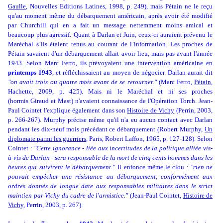
Gaulle
, Nouvelles Editions Latines, 1998, p. 249), mais Pétain ne le reçu
qu'au moment même du débarquement américain, après avoir été modifié
par Churchill qui en a fait un message nettemment moins amical et
beaucoup plus agressif.
Quant à Darlan et Juin, ceux-ci auraient prévenu le
Maréchal s’ils étaient tenus au courant de l’information. Les proches de
Pétain savaient d'un débarquement allait avoir lieu, mais pas avant l'année
1943. Selon Marc Ferro, ils prévoyaient une intervention américaine en
printemps 1943
, et réfléchissaient au moyen de négocier. Darlan aurait dit
"on avait trois ou quatre mois avant de se retourner."
(Marc Ferro,
Pétain
,
Hachette, 2009, p. 425). Mais ni le Maréchal et ni ses proches
(hormis Giraud et Mast) n'avaient connaissance de l'Opération Torch. Jean-
Paul Cointet l'explique également dans son
Histoire de Vichy
(Perrin, 2003,
p. 266-267). Murphy précise même qu'il n'a eu aucun contact avec Darlan
pendant les dix-neuf mois précédant ce débarquement (Robert Murphy,
Un
diplomate parmi les guerriers
, Paris, Robert Laffon, 1965, p. 127-128). Selon
Cointet :
"Cette ignorance - liée aux incertitudes de la politique alliée vis-
à-vis de Darlan - sera responsable de la mort de cinq cents hommes dans les
heures qui suivirent le débarquement."
Il enfonce même le clou :
"rien ne
pouvait empêcher une résistance au débarquement, conformément aux
ordres donnés de longue date aux responsables militaires dans le strict
maintien par Vichy du cadre de l'armistice."
(Jean-Paul Cointet,
Histoire de
Vichy
, Perrin, 2003, p. 267).