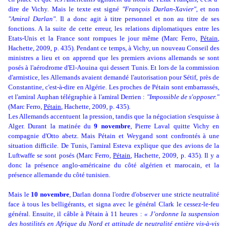
dire de Vichy. Mais le texte est signé
"François Darlan-Xavier"
, et non
"Amiral Darlan"
. Il a donc agit à titre personnel et non au titre de ses
fonctions. A la suite de cette erreur, les relations diplomatiques entre les
Etats-Unis et la France sont rompues le jour même (Marc Ferro,
Pétain
,
Hachette, 2009, p. 435). Pendant ce temps, à Vichy, un nouveau Conseil des
ministres a lieu et on apprend que les premiers avions allemands se sont
posés à l'aérodrome d'El-Aouina qui dessert Tunis. Et lors de la commission
d'armistice, les Allemands avaient demandé l'autorisation pour Sétif, près de
Constantine, c'est-à-dire en Algérie. Les proches de Pétain sont embarrassés,
et l'amiral Auphan télégraphie à l'amiral Derrien :
"Impossible de s'opposer."
(Marc Ferro,
Pétain
, Hachette, 2009, p. 435).
Les Allemands accentuent la pression, tandis que la négociation s'esquisse à
Alger. Durant la matinée du
9 novembre
, Pierre Laval quitte Vichy en
compagnie d'Otto abetz. Mais Pétain et Weygand sont confrontés à une
situation difficile. De Tunis, l'amiral Esteva explique que des avions de la
Luftwaffe se sont posés (Marc Ferro,
Pétain
, Hachette, 2009, p. 435). Il y a
donc la présence anglo-américaine du côté algérien et marocain, et la
présence allemande du côté tunisien.
Mais le
10 novembre
, Darlan donna l'ordre d'observer une stricte neutralité
face à tous les belligérants, et signa avec le général Clark le cessez-le-feu
général. Ensuite, il câble à Pétain à 11 heures :
« J’ordonne la suspension
des hostilités en Afrique du Nord et attitude de neutralité entière vis-à-vis