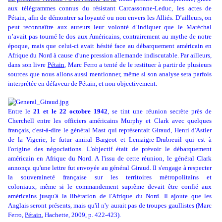
aux télégrammes connus du résistant Carcassonne-Leduc, les actes de
Pétain, afin de démontrer sa loyauté ou non envers les Alliés. D’ailleurs, on
peut reconnaître aux auteurs leur volonté d’indiquer que le Maréchal
n’avait pas tourné le dos aux Américains, contrairement au mythe de notre
époque, mais que celui-ci avait hésité face au débarquement américain en
Afrique du Nord à cause d'une pression allemande indiscutable. Par ailleurs,
dans son livre
Pétain
, Marc Ferro a tenté de le restituer à partir de plusieurs
sources que nous allons aussi mentionner, même si son analyse sera parfois
interprétée en défaveur de Pétain, et non objectivement.
Entre le
21 et le 22 octobre 1942
, se tint une réunion secrète près de
Cherchell entre les officiers américains Murphy et Clark avec quelques
français, c'est-à-dire le général Mast qui représentait Giraud, Henri d'Astier
de la Vigerie, le futur amiral Bargeot et Lemaigre-Drubreuil qui est à
l'origine des négociations. L'objectif était de prévoir le débarquement
américain en Afrique du Nord. A l'issu de cette réunion, le général Clark
annonça qu'une lettre fut envoyée au général Giraud. Il s'engage à respecter
la souveraineté française sur les territoires métropolitains et
coloniaux, même si le commandement suprême devait être confié aux
américains jusqu'à la libération de l'Afrique du Nord. Il ajoute que les
Anglais seront présents, mais qu'il n'y aurait pas de troupes gaullistes (Marc
Ferro,
Pétain
, Hachette, 2009, p. 422-423).