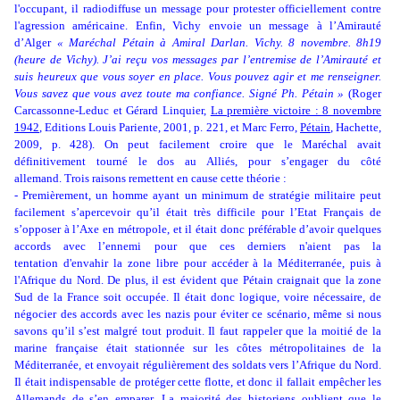
l'occupant, il radiodiffuse un message pour protester officiellement contre
l'agression américaine. Enfin, Vichy envoie un message à l’Amirauté
d’Alger
« Maréchal Pétain à Amiral Darlan. Vichy. 8 novembre. 8h19
(heure de Vichy). J’ai reçu vos messages par l’entremise de l’Amirauté et
suis heureux que vous soyer en place. Vous pouvez agir et me renseigner.
Vous savez que vous avez toute ma confiance. Signé Ph. Pétain »
(
Roger
Carcassonne-Leduc et Gérard Linquier,
La première victoire : 8 novembre
1942
,
Editions Louis Pariente, 2001, p. 221, et Marc Ferro,
Pétain
, Hachette,
2009, p. 428). On peut facilement croire que le Maréchal avait
définitivement tourné le dos au Alliés, pour s’engager du côté
allemand. Trois raisons remettent en cause cette théorie :
- Premièrement, un homme ayant un minimum de stratégie militaire peut
facilement s’apercevoir qu’il était très difficile pour l’Etat Français de
s’opposer à l’Axe en métropole, et il était donc préférable d’avoir quelques
accords avec l’ennemi pour que ces derniers n'aient pas la
tentation d'envahir la zone libre pour accéder à la Méditerranée, puis à
l'Afrique du Nord. De plus, il est évident que Pétain craignait que la zone
Sud de la France soit occupée. Il était donc logique, voire nécessaire, de
négocier des accords avec les nazis pour éviter ce scénario, même si nous
savons qu’il s’est malgré tout produit. Il faut rappeler que la moitié de la
marine française était stationnée sur les côtes métropolitaines de la
Méditerranée, et envoyait régulièrement des soldats vers l’Afrique du Nord.
Il était indispensable de protéger cette flotte, et donc il fallait empêcher les
Allemands de s’en emparer. La majorité des historiens oublient que le