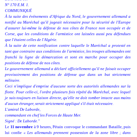
N° 170 E.M. 1.
COMMUNIQUÉ
À la suite des événements d'Afrique du Nord, le gouvernement allemand a
notifié au Maréchal qu'il jugeait nécessaire pour la sécurité de l'Europe
d'assurer lui-même la défense de nos côtes de France non occupée et de
Corse, que les conditions de l'armistice ont laissées aussi peu défendues
que l'étaient celles de l'Algérie.
À la suite de cette notification contre laquelle le Maréchal a protesté en
tant que contraire aux conditions de l'armistice, les troupes allemandes ont
franchi la ligne de démarcation et sont en marche pour occuper des
positions de défense de nos côtes.
Le gouvernement allemand a déclaré officiellement qu'il ne faisait occuper
provisoirement des positions de défense que dans un but strictement
militaire.
Ceci n'implique d'emprise d'aucune sorte des autorités allemandes sur la
flotte. Pour celle-ci, l'ordre plusieurs fois répété du Maréchal, avec lequel
je suis toujours en liaison directe, qu'elle ne doit tomber intacte aux mains
d'aucun étranger, serait strictement appliqué s'il était nécessaire.
L'amiral De Laborde,
commandant en chef les Forces de Haute Mer.
Signé : De Laborde."
Le
11 novembre
à 9 heures, Pétain convoque le commandant Bataille, puis
lui confie
« Les allemands prennent possession de la zone libre ; dans