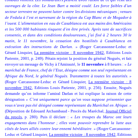
ouvrages de la côte. Le Jean Bart a moitié coulé. Les force faibles d’un
secteur terrestre ne peuvent lutter contre les divisions mécaniques ; venues
de Fedala à l’est et survenant de la région du Cap Blanc et de Mogador à
l’ouest. L’alimentation en eau de Casablanca est aux mains des Américains
et les 500 000 habitants risquent d’en être privés. Après tant de sacrifices
consentis, et dans des conditions douloureuses, j’ai fixé à 2 heures 30 le
matin, le 11 novembre, la cessation des hostilités à Casablanca en
exécution des instructions de Darlan. »
(
Roger Carcassonne-Leduc et
Gérard Linquier,
La première victoire : 8 novembre 1942
,
Editions Louis
Pariente, 2001, p. 249). Pétain rejoint la position du général Noguès, et fait
envoyer un message de Vichy à l'Amirauté, le
11 novembre
à 8 heures :
« Le
maréchal de France, chef de l’Etat, désigne comme son seul représentant en
Afrique du Nord, le général Noguès. Transmettre à toutes les autorités. »
(
Roger Carcassonne-Leduc et Gérard Linquier,
La première victoire : 8
novembre 1942
,
Editions Louis Pariente, 2001, p. 256). Ensuite, Noguès
demande qu’on informe l’amiral Darlan et lui explique la raison de cette
désignation
« C’est uniquement parce qu’on vous suppose prisonnier que
vous n’avez pas été désigné comme représentant du Maréchal en Afrique. »
(Déposition de Edouard Archambaud - Procès du Maréchal,
Journal Officiel
du procès
, p. 280). Puis il déclare :
« Les troupes du Maroc ont leurs
engagements dans l’honneur ; elles vont pouvoir reprendre la lutte aux
côtés de leurs alliés contre leur ennemi héréditaire. »
(
Roger Carcassonne-
Leduc et Gérard Linquier,
La première victoire : 8 novembre 1942
,
Editions