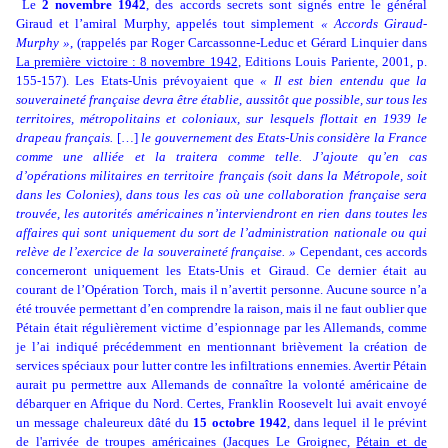
Le
2 novembre 1942
, des accords secrets sont signés entre le général
Giraud et l’amiral Murphy, appelés tout simplement
« Accords Giraud-
Murphy »
, (rappelés par
Roger Carcassonne-Leduc et Gérard Linquier
dans
La première victoire : 8 novembre 1942
, Editions Louis Pariente, 2001, p.
155-157). Les Etats-Unis prévoyaient que
« Il est bien entendu que la
souveraineté française devra être établie, aussitôt que possible, sur tous les
territoires, métropolitains et coloniaux, sur lesquels flottait en 1939 le
drapeau français.
[…]
le gouvernement des Etats-Unis considère la France
comme une alliée et la traitera comme telle. J’ajoute qu’en cas
d’opérations militaires en territoire français (soit dans la Métropole, soit
dans les Colonies), dans tous les cas où une collaboration française sera
trouvée, les autorités américaines n’interviendront en rien dans toutes les
affaires qui sont uniquement du sort de l’administration nationale ou qui
relève de l’exercice de la souveraineté française. »
Cependant, ces accords
concerneront uniquement les Etats-Unis et Giraud. Ce dernier était au
courant de l’Opération Torch, mais il n’avertit personne. Aucune source n’a
été trouvée permettant d’en comprendre la raison, mais il ne faut oublier que
Pétain était régulièrement victime d’espionnage par les Allemands, comme
je l’ai indiqué précédemment en mentionnant brièvement la création de
services spéciaux pour lutter contre les infiltrations ennemies. Avertir Pétain
aurait pu permettre aux Allemands de connaître la volonté américaine de
débarquer en Afrique du Nord. Certes, Franklin Roosevelt lui avait envoyé
un message chaleureux dâté du
15 octobre 1942
, dans lequel il le prévint
de l'arrivée de troupes américaines (Jacques Le Groignec,
Pétain et de