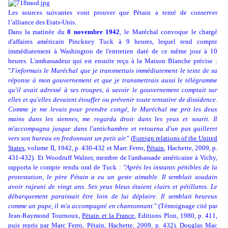
Les sources suivantes vont prouver que Pétain a tenté de conserver
l’alliance des Etats-Unis.
Dans la matinée du
8 novembre 1942
, le Maréchal convoque le chargé
d'affaires américain Pinckney Tuck à 9 heures, lequel rend compte
immédiatement à Washington de l'entretien daté de ce même jour à 10
heures. L'ambassadeur qui est ensuite reçu à la Maison Blanche précise :
"
J'informais le Maréchal que je transmettais immédiatement le texte de sa
réponse à mon gouvernement et que je transmettrais aussi le télégramme
qu'il avait adressé à ses troupes, à savoir le gouvernement comptait sur
elles et qu'elles devaient étouffer ou prévenir toute tentative de dissidence.
Comme je me levais pour prendre congé, le Maréchal me prit les deux
mains dans les siennes, me regarda droit dans les yeux et sourit. Il
m'accompagna jusque dans l'antichambre et retourna d'un pas guilleret
vers son bureau en fredonnant un petit air.
"
(
Foreign relations of the United
States
, volume II, 1942, p. 430-432 et Marc Ferro,
Pétain
, Hachette, 2009, p.
431-432).
Et Woodruff Walner, membre de l'ambassade américaine à Vichy,
rapporta le compte rendu oral de Tuck :
"Après les instants pénibles de la
protestation, le père Pétain a eu un geste aimable. Il semblait soudain
avoir rajeuni de vingt ans. Ses yeux bleus étaient clairs et pétillants. Le
débarquement paraissait être loin de lui déplaire. Il semblait heureux
comme un pape, il m'a accompagné en chantonnant.
" (Témoignage cité par
Jean-Raymond Tournoux,
Pétain et la France
, Editions Plon, 1980, p. 411,
puis repris par Marc Ferro,
Pétain
, Hachette, 2009, p. 432). Douglas Mac