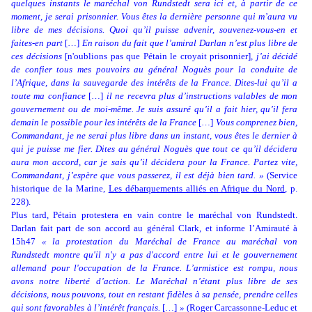
quelques instants le maréchal von Rundstedt sera ici et, à partir de ce
moment, je serai prisonnier. Vous êtes la dernière personne qui m’aura vu
libre de mes décisions. Quoi qu’il puisse advenir, souvenez-vous-en et
faites-en part
[…]
En raison du fait que l’amiral Darlan n’est plus libre de
ces décisions
[n'oublions pas que Pétain le croyait prisonnier]
, j’ai décidé
de confier tous mes pouvoirs au général Noguès pour la conduite de
l’Afrique, dans la sauvegarde des intérêts de la France. Dites-lui qu’il a
toute ma confiance
[…]
il ne recevra plus d’instructions valables de mon
gouvernement ou de moi-même. Je suis assuré qu’il a fait hier, qu’il fera
demain le possible pour les intérêts de la France
[…]
Vous comprenez bien,
Commandant, je ne serai plus libre dans un instant, vous êtes le dernier à
qui je puisse me fier. Dites au général Noguès que tout ce qu’il décidera
aura mon accord, car je sais qu’il décidera pour la France. Partez vite,
Commandant, j’espère que vous passerez, il est déjà bien tard. »
(Service
historique de la Marine,
Les débarquements alliés en Afrique du Nord
, p.
228).
Plus tard, Pétain protestera en vain contre le maréchal von Rundstedt.
Darlan fait part de son accord au général Clark, et informe l’Amirauté à
15h47
« la protestation du Maréchal de France au maréchal von
Rundstedt montre qu'il n'y a pas d'accord entre lui et le gouvernement
allemand pour l'occupation de la France. L’armistice est rompu, nous
avons notre liberté d’action. Le Maréchal n’étant plus libre de ses
décisions, nous pouvons, tout en restant fidèles à sa pensée, prendre celles
qui sont favorables à l’intérêt français.
[…]
»
(
Roger Carcassonne-Leduc et