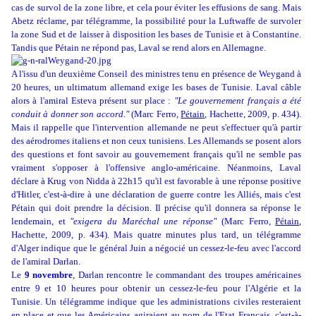
cas de survol de la zone libre, et cela pour éviter les effusions de sang. Mais
Abetz réclame, par télégramme, la possibilité pour la Luftwaffe de survoler
la zone Sud et de laisser à disposition les bases de Tunisie et à Constantine.
Tandis que Pétain ne répond pas, Laval se rend alors en Allemagne.
A l'issu d'un deuxième Conseil des ministres tenu en présence de Weygand à
20 heures, un ultimatum allemand exige les bases de Tunisie. Laval câble
alors à l'amiral Esteva présent sur place :
"Le gouvernement français a été
conduit à donner son accord."
(Marc Ferro,
Pétain
, Hachette, 2009, p. 434).
Mais il rappelle que l'intervention allemande ne peut s'effectuer qu'à partir
des aérodromes italiens et non ceux tunisiens. Les Allemands se posent alors
des questions et font savoir au gouvernement français qu'il ne semble pas
vraiment s'opposer à l'offensive anglo-américaine. Néanmoins, Laval
déclare à Krug von Nidda à 22h15 qu'il est favorable à une réponse positive
d'Hitler, c'est-à-dire à une déclaration de guerre contre les Alliés, mais c'est
Pétain qui doit prendre la décision. Il précise qu'il donnera sa réponse le
lendemain, et
"exigera du Maréchal une réponse"
(Marc Ferro,
Pétain
,
Hachette, 2009, p. 434). Mais quatre minutes plus tard, un télégramme
d'Alger indique que le général Juin a négocié un cessez-le-feu avec l'accord
de l'amiral Darlan.
Le
9 novembre
, Darlan rencontre le commandant des troupes américaines
entre 9 et 10 heures pour obtenir un cessez-le-feu pour l'Algérie et la
Tunisie. Un télégramme indique que les administrations civiles resteraient
en place et que les Américains agiraient au nom de l'Etat Français, c'est-à-