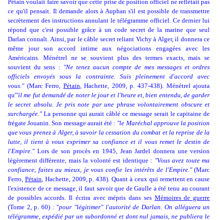
Pétain voulait faire savoir que cette prise de position officiel ne reflétait pas
ce qu'il pensait. Il demande alors à Auphan s'il est possible de transmettre
secrètement des instructions annulant le télégramme officiel. Ce dernier lui
répond que c'est possible grâce à un code secret de la marine que seul
Darlan connaît. Ainsi, par le câble secret reliant Vichy à Alger, il donnera ce
même jour son accord intime aux négociations engagées avec les
Américains. Ménétrel ne se souvient plus des termes exacts, mais se
souvient du sens :
"Ne tenez aucun compte de mes messages et ordres
officiels envoyés sous la contrainte. Suis pleinement d'accord avec
vous."
(Marc Ferro,
Pétain
, Hachette, 2009, p. 437-438). Ménétrel ajouta
qu'
"il me fut demandé de noter le jour et l'heure et, bien entendu, de garder
le secret absolu. Je pris note par une phrase volontairement obscure et
surchargée."
La personne qui aurait câblé ce message serait le capitaine de
frégate Jouanin. Son message aurait été :
"le Maréchal approuve la position
que vous prenez à Alger, à savoir la cessation du combat et la reprise de la
lutte, il tient à vous exprimer sa confiance et il vous remet le destin de
l'Empire."
Lors de son procès en 1945, Jean Jardel donnera une version
légèrement différente, mais la volonté est identique :
"Vous avez toute ma
confiance, faites au mieux, je vous confie les intérêts de l'Empire."
(Marc
Ferro,
Pétain
, Hachette, 2009, p. 438). Quant à ceux qui remettent en cause
l'existence de ce message, il faut savoir que de Gaulle a été tenu au courant
de possibles accords. Il écrira avec mépris dans ses
Mémoires de guerre
(Tome 2, p. 60) : "
pour "légitimer" l'autorité de Darlan. On alléguera un
télégramme, expédié par un subordonné et dont nul jamais, ne publiera le