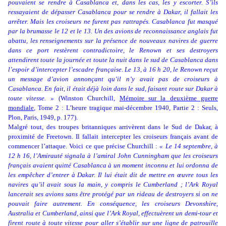
pouvaient se rendre à Casablanca et, dans les cas, les y escorter. S’ils
ressayaient de dépasser Casablanca pour se rendre à Dakar, il fallait les
arrêter. Mais les croiseurs ne furent pas rattrapés. Casablanca fut masqué
par la brumasse le 12 et le 13. Un des avions de reconnaissance anglais fut
abattu, les renseignements sur la présence de nouveaux navires de guerre
dans ce port restèrent contradictoire, le Renown et ses destroyers
attendirent toute la journée et toute la nuit dans le sud de Casablanca dans
l’espoir d’intercepter l’escadre française. Le 13, à 16 h 20, le Renown reçut
un message d’avion annonçant qu’il n’y avait pas de croiseurs à
Casablanca. En fait, il était déjà loin dans le sud, faisant route sur Dakar à
toute vitesse. »
(Winston Churchill,
Mémoire sur la deuxième guerre
mondiale
, Tome 2 : L’heure tragique mai-décembre 1940, Partie 2 : Seuls,
Plon, Paris, 1949, p. 177).
Malgré tout, des troupes britanniques arrivèrent dans le Sud de Dakar, à
proximité de Freetown. Il fallait intercepter les croiseurs français avant de
commencer l’attaque. Voici ce que précise Churchill :
« Le 14 septembre, à
12 h 16, l’Amirauté signala à l’amiral John Cunningham que les croiseurs
français avaient quitté Casablanca à un moment inconnu et lui ordonna de
les empêcher d’entrer à Dakar. Il lui était dit de mettre en œuvre tous les
navires qu’il avait sous la main, y compris le Cumberland ; l’Ark Royal
lancerait ses avions sans être protégé par un rideau de destroyers si on ne
pouvait faire autrement. En conséquence, les croiseurs Devonshire,
Australia et Cumberland, ainsi que l’Ark Royal, effectuèrent un demi-tour et
firent route à toute vitesse pour aller s’établir sur une ligne de patrouille