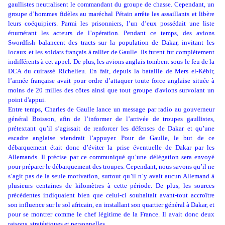
gaullistes neutralisent le commandant du groupe de chasse. Cependant, un
groupe d’hommes fidèles au maréchal Pétain arrête les assaillants et libère
leurs coéquipiers. Parmi les prisonniers, l’un d’eux possédait une liste
énumérant les acteurs de l’opération. Pendant ce temps, des avions
Swordfish balancent des tracts sur la population de Dakar, invitant les
locaux et les soldats français à rallier de Gaulle. Ils furent fut complètement
indifférents à cet appel. De plus, les avions anglais tombent sous le feu de la
DCA du cuirassé Richelieu. En fait, depuis la bataille de Mers el-Kébir,
l’armée française avait pour ordre d’attaquer toute force anglaise située à
moins de 20 milles des côtes ainsi que tout groupe d'avions survolant un
point d'appui.
Entre temps, Charles de Gaulle lance un message par radio au gouverneur
général Boisson, afin de l’informer de l’arrivée de troupes gaullistes,
prétextant qu’il s’agissait de renforcer les défenses de Dakar et qu’une
escadre anglaise viendrait l’appuyer. Pour de Gaulle, le but de ce
débarquement était donc d’éviter la prise éventuelle de Dakar par les
Allemands. Il précise par ce communiqué qu’une délégation sera envoyé
pour préparer le débarquement des troupes. Cependant, nous savons qu’il ne
s’agit pas de la seule motivation, surtout qu’il n’y avait aucun Allemand à
plusieurs centaines de kilomètres à cette période. De plus, les sources
précédentes indiquaient bien que celui-ci souhaitait avant-tout accroître
son influence sur le sol africain, en installant son quartier général à Dakar, et
pour se montrer comme le chef légitime de la France. Il avait donc deux
raisons, stratégiques et personnelles.