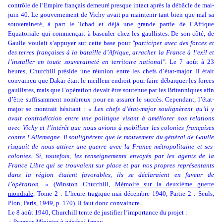
contrôle de l’Empire français demeuré presque intact après la débâcle de mai-
juin 40. Le gouvernement de Vichy avait pu maintenir tant bien que mal sa
souveraineté, à part le Tchad et déjà une grande partie de l’Afrique
Equatoriale qui commençait à basculer chez les gaullistes. De son côté, de
Gaulle voulait s’appuyer sur cette base pour
"participer avec des forces et
des terres françaises à la bataille d’Afrique, arracher la France à l’exil et
l’installer en toute souveraineté en territoire national"
. Le 7 août à 23
heures, Churchill préside une réunion entre les chefs d’état-major. Il était
convaincu que Dakar était le meilleur endroit pour faire débarquer les forces
gaullistes, mais que l’opération devait être soutenue par les Britanniques afin
d’être suffisamment nombreux pour en assurer le succès. Cependant, l’état-
major se montrait hésitant :
« Les chefs d’état-major soulignèrent qu’il y
avait contradiction entre une politique visant à améliorer nos relations
avec Vichy et l’intérêt que nous avions à mobiliser les colonies françaises
contre l’Allemagne. Il soulignèrent que le mouvement du général de Gaulle
risquait de nous attirer une guerre avec la France métropolitaine et ses
colonies. Si, toutefois, les renseignements envoyés par les agents de la
France Libre qui se trouvaient sur place et par nos propres représentants
dans la région étaient favorables, ils se déclaraient en faveur de
l’opération. »
(Winston Churchill,
Mémoire sur la deuxième guerre
mondiale
, Tome 2 : L’heure tragique mai-décembre 1940, Partie 2 : Seuls,
Plon, Paris, 1949, p. 170). Il faut donc convaincre.
Le 8 août 1940, Churchill tente de justifier l’importance du projet :
« Premier Ministre à général Ismay