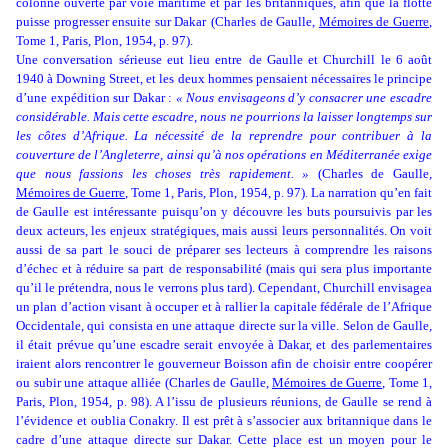
colonne ouverte par voie maritime et par les britanniques, afin que la flotte
puisse progresser ensuite sur Dakar
(Charles de Gaulle,
Mémoires de Guerre
,
Tome 1, Paris, Plon, 1954, p. 97)
.
Une conversation sérieuse eut lieu entre
de Gaulle et Churchill le 6 août
1940 à Downing Street, et les deux hommes pensaient nécessaires le principe
d’une expédition sur Dakar :
« Nous envisageons d’y consacrer une escadre
considérable. Mais cette escadre, nous ne pourrions la laisser longtemps sur
les côtes d’Afrique. La nécessité de la reprendre pour contribuer à la
couverture de l’Angleterre, ainsi qu’à nos opérations en Méditerranée exige
que nous fassions les choses très rapidement. »
(Charles de Gaulle,
Mémoires de Guerre
, Tome 1, Paris, Plon, 1954, p. 97). La narration qu’en fait
de Gaulle est intéressante puisqu’on y découvre les buts poursuivis par les
deux acteurs, les enjeux stratégiques, mais aussi leurs personnalités. On voit
aussi de sa part le souci de préparer ses lecteurs à comprendre les raisons
d’échec et à réduire sa part de responsabilité (mais qui sera plus importante
qu’il le prétendra, nous le verrons plus tard). Cependant, Churchill envisagea
un plan d’action visant à occuper et à rallier la capitale fédérale de l’Afrique
Occidentale, qui consista en une attaque directe sur la ville. Selon de Gaulle,
il était prévue qu’une escadre serait envoyée à Dakar, et des parlementaires
iraient alors rencontrer le gouverneur Boisson afin de choisir entre coopérer
ou subir une attaque alliée (Charles de Gaulle,
Mémoires de Guerre
, Tome 1,
Paris, Plon, 1954, p. 98). A l’issu de plusieurs réunions, de Gaulle se rend à
l’évidence et oublia Conakry. Il est prêt à s’associer aux britannique dans le
cadre d’une attaque directe sur Dakar. Cette place est un moyen pour le