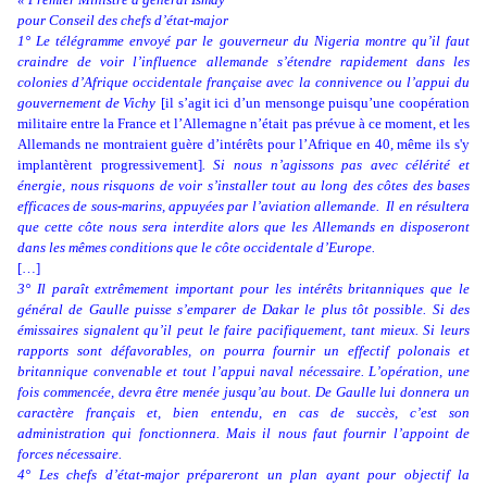
pour Conseil des chefs d’état-major
1° Le télégramme envoyé par le gouverneur du Nigeria montre qu’il faut
craindre de voir l’influence allemande s’étendre rapidement dans les
colonies d’Afrique occidentale française avec la connivence ou l’appui du
gouvernement de Vichy
[il s’agit ici d’un mensonge puisqu’une coopération
militaire entre la France et l’Allemagne n’était pas prévue à ce moment, et les
Allemands ne montraient guère d’intérêts pour l’Afrique en 40, même ils s'y
implantèrent progressivement]
. Si nous n’agissons pas avec célérité et
énergie, nous risquons de voir s’installer tout au long des côtes des bases
efficaces de sous-marins, appuyées par l’aviation allemande.
Il en résultera
que cette côte nous sera interdite alors que les Allemands en disposeront
dans les mêmes conditions que le côte occidentale d’Europe.
[…]
3° Il paraît extrêmement important pour les intérêts britanniques que le
général de Gaulle puisse s’emparer de Dakar le plus tôt possible. Si des
émissaires signalent qu’il peut le faire pacifiquement, tant mieux. Si leurs
rapports sont défavorables, on pourra fournir un effectif polonais et
britannique convenable et tout l’appui naval nécessaire. L’opération, une
fois commencée, devra être menée jusqu’au bout. De Gaulle lui donnera un
caractère français et, bien entendu, en cas de succès, c’est son
administration qui fonctionnera. Mais il nous faut fournir l’appoint de
forces nécessaire.
4° Les chefs d’état-major prépareront un plan ayant pour objectif la