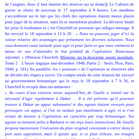
de l’anglais, donc il faut émettre des réserves sur sa forme]). Le Cabinet de
guerre se réunit de nouveau le 17 septembre à 9 heures. Les membres
s’accordèrent sur le fait que les chefs des opérations étaient mieux placés
pour juger de la situation, mais ils se montrèrent prudent. La décision finale
fut prise le lendemain et c’est Churchill en personne qui rédigea message. Il
fut envoyé le 18 septembre à 13 h 20 :
« Nous ne pouvons juger d’ici la
valeur relative des avantages que présentent les diverses solutions. Nous
vous donnons toute latitude pour agir et pour faire ce que vous estimerez le
mieux en vue d’atteindre le but primitif de l’opération. Tenez-nous
informés. »
(Winston Churchill,
Mémoire sur la deuxième guerre mondiale
,
Tome 2 : L’heure tragique mai-décembre 1940, Partie 2 : Seuls, Plon, Paris,
1949, p. 181). En parallèle, les « penseurs » de l’opération se réunirent afin
de décider des étapes à suivre. Un compte rendu de cette réunion fut envoyé
au gouvernement britannique qui le reçu le 18 septembre à 7 h 56, et
Churchill le recopie dans ses mémoires :
« Au cours d’une réunion tenue aujourd’hui, de Gaulle a insisté sur la
nécessité d’agir rapidement à Dakar … Il a été prévenu qu’il pourrait
trouver à Dakar un appui substantiel si des agents étaient envoyés pour
provoquer cet appui, si l’on ne tardait pas inutilement à agir, et si l’on
évitait de donner à l’opération un caractère par trop britannique. Ses
agents se tiennent prêts à Bathurst et ont reçu leurs instructions. De Gaulle
propose maintenant l’exécution du plan original consistant à entrer dans le
port sans opposition, mais il ajoute que, si ce plan échoue, ses troupes