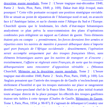
deuxième guerre mondiale
, Tome 2 : L’heure tragique mai-décembre 1940,
Partie 2 : Seuls, Plon, Paris, 1949, p. 169). Dakar était déjà évoqué, mais
pourquoi ?
Cette ville portuaire occupait une position stratégique enviable.
Elle se situait au point de séparation de l’Atlantique nord et sud, en avancée
face à l’Amérique latine, et sur le chemin entre l’Afrique du Sud et l’Europe.
Churchill ajouta que le lendemain, les chefs d’état-major britanniques
analysèrent ce plan prévu la sous-commission des plans d’opérations
combinées puis rédigèrent un rapport au Cabinet de guerre. Trois éléments
étaient pris en compte :
« premièrement, les forces devraient être armées et
réparties entre les navires de manière à pouvoir débarquer dans n’importe
quel port français de l’Afrique occidentale ; deuxièmement, l’opération
serait accomplie uniquement par des troupes françaises libres, sans
éléments britanniques autres que les navires de transport et d’escorte ;
troisièmement, l’affaire se règlerait entre Français, de sorte que les troupes
débarqueraient sans rencontrer d’opposition véritable. »
(Winston
Churchill,
Mémoire sur la deuxième guerre mondiale
, Tome 2 : L’heure
tragique mai-décembre 1940, Partie 2 : Seuls, Plon, Paris, 1949, p. 169). Les
Anglais pensaient que l’arrivée des troupes de de Gaulle n’enclencherait pas
réellement d’hostilité et que les troupes stationées sur place se rangeraient
derrière l’auto-proclamé chef de la France libre. Mais ce plan initial écartait
toute attaque directe de la place puisque les effectifs des troupes gaullistes
étaient très faibles à cette époque
(Charles de Gaulle,
Mémoires de Guerre
,
Tome 1, Paris, Plon, 1954, p. 96-97)
. Il s’agissait de débarquer à Conakry une