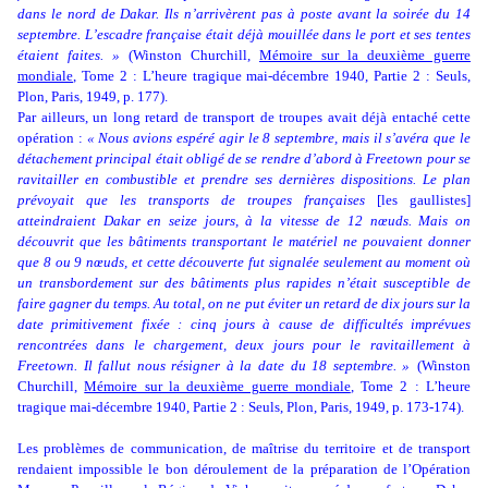
dans le nord de Dakar. Ils n’arrivèrent pas à poste avant la soirée du 14
septembre. L’escadre française était déjà mouillée dans le port et ses tentes
étaient faites. »
(Winston Churchill,
Mémoire sur la deuxième guerre
mondiale
, Tome 2 : L’heure tragique mai-décembre 1940, Partie 2 : Seuls,
Plon, Paris, 1949, p. 177).
Par ailleurs, un long retard de transport de troupes avait déjà entaché cette
opération :
« Nous avions espéré agir le 8 septembre, mais il s’avéra que le
détachement principal était obligé de se rendre d’abord à Freetown pour se
ravitailler en combustible et prendre ses dernières dispositions. Le plan
prévoyait que les transports de troupes françaises
[les gaullistes]
atteindraient Dakar en seize jours, à la vitesse de 12 nœuds. Mais on
découvrit que les bâtiments transportant le matériel ne pouvaient donner
que 8 ou 9 nœuds, et cette découverte fut signalée seulement au moment où
un transbordement sur des bâtiments plus rapides n’était susceptible de
faire gagner du temps. Au total, on ne put éviter un retard de dix jours sur la
date primitivement fixée : cinq jours à cause de difficultés imprévues
rencontrées dans le chargement, deux jours pour le ravitaillement à
Freetown. Il fallut nous résigner à la date du 18 septembre. »
(Winston
Churchill,
Mémoire sur la deuxième guerre mondiale
, Tome 2 : L’heure
tragique mai-décembre 1940, Partie 2 : Seuls, Plon, Paris, 1949, p. 173-174).
Les problèmes de communication, de maîtrise du territoire et de transport
rendaient impossible le bon déroulement de la préparation de l’Opération