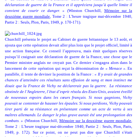
déclaration de guerre de la France et il appréciera jusqu’à quelle limite il
convient de courir ce danger. »
(Winston Churchill,
Mémoire sur la
deuxième guerre mondiale
, Tome 2 : L’heure tragique mai-décembre 1940,
Partie 2 : Seuls, Plon, Paris, 1949, p. 170-171).
Churchill présenta le projet au Cabinet de guerre britannique le 13 août, et
ajouta que cette opération devait aller plus loin que le projet officiel, limité à
une action française. Ce conseil l’approuva, mais émit quelques réserves
puisqu’il craignait une déclaration de guerre de la France, une chose que le
Premier ministre anglais ne croyait pas. Ce dernier s’engagea alors dans le
lancement de cette opération qui reçut la dénomination de
« Menace »
. En
parallèle, il tente de deviner la position de la France :
« Il y avait de grandes
chances d’atteindre ces résultats sans effusion de sang et mon instinct me
disait que la France de Vichy ne déclarerait pas la guerre.
La résistance
obstinée de l’Angleterre, l’état d’esprit résolu des Etats-Unis, avaient éveillé
de nouveaux espoirs dans les cœurs français. Si nous gagnions, Vichy
pouvait se contenter de hausser les épaules. Si nous perdions, Vichy pouvait
tirer parti de sa résistance en présentant comme un acte de vertu à ses
maîtres allemands. Le danger le plus grave aurait été une prolongation des
combats. »
(Winston Churchill,
Mémoire sur la deuxième guerre mondiale
,
Tome 2 : L’heure tragique mai-décembre 1940, Partie 2 : Seuls, Plon, Paris,
1949, p. 172).
Sur ce point, on ne peut pas dire que Churchill s’était