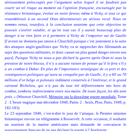
sérieusement préoccupés par l’argument selon lequel il ne faudrait pas
courir un tel risque au moment où l’opinion française, encouragée par la
résistance britannique, évolue en notre faveur, même à Vichy, et tout ce qui
ressemblerait à un second Oran déterminerait un sérieux recul. Nous en
sommes venus, toutefois, à la conclusion unanime que cette objection ne
pouvait s’avérer valable, et qu’en tout cas il y aurait beaucoup plus de
danger à ne rien faire et à permettre à Vichy de l’emporter sur de Gaulle
[l’avenir ne donnera pas raison à Churchill puisque c’est justement à la suite
des attaques anglo-gaullistes que Vichy va se rapprocher des Allemands au
sujet des questions militaires, et donc causer un plus grand danger envers son
pays]
. Puisque Vichy ne nous a pas déclaré la guerre après Oran ni sous la
pression de notre blocus, il n’y a aucune raison de penser qu’il le fera s’il y
a un combat à Dakar. En plus de l’importance stratégique de ce port et des
conséquences politiques qu’aura sa conquête par de Gaulle, il y a 60 ou 70
millions d’or belge et polonais indûment conservés à l’intérieur, et le grand
cuirassé Richelieu, qui n’a pas du tout été définitivement mis hors de
combat, tombera indirectement entre nos mains. De toute façon, les dés sont
jetés. »
(Winston Churchill,
Mémoire sur la deuxième guerre mondiale
, Tome
2 : L’heure tragique mai-décembre 1940, Partie 2 : Seuls, Plon, Paris, 1949, p.
182-183).
Le 23 septembre 1940, c’est-à-dire le jour de l’attaque, le Premier ministre
britannique envoie un télégramme à Roosevelt. A cette occasion, il souhaite
un soutient de la marine américaine mais demande de convaincre le
gouvernement français de ne pas déclarer la guerre à l’Angleterre :