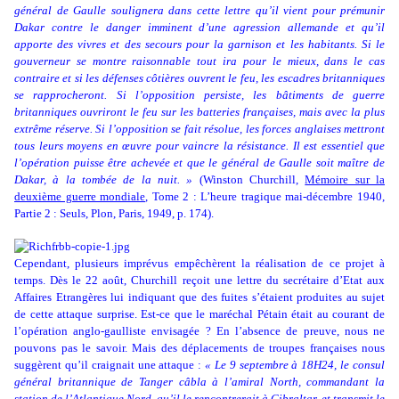
général de Gaulle soulignera dans cette lettre qu’il vient pour prémunir
Dakar contre le danger imminent d’une agression allemande et qu’il
apporte des vivres et des secours pour la garnison et les habitants. Si le
gouverneur se montre raisonnable tout ira pour le mieux, dans le cas
contraire et si les défenses côtières ouvrent le feu, les escadres britanniques
se rapprocheront. Si l’opposition persiste, les bâtiments de guerre
britanniques ouvriront le feu sur les batteries françaises, mais avec la plus
extrême réserve. Si l’opposition se fait résolue, les forces anglaises mettront
tous leurs moyens en œuvre pour vaincre la résistance. Il est essentiel que
l’opération puisse être achevée et que le général de Gaulle soit maître de
Dakar, à la tombée de la nuit. »
(Winston Churchill,
Mémoire sur la
deuxième guerre mondiale
, Tome 2 : L’heure tragique mai-décembre 1940,
Partie 2 : Seuls, Plon, Paris, 1949, p. 174).
Cependant, plusieurs imprévus empêchèrent la réalisation de ce projet à
temps. Dès le 22 août, Churchill reçoit une lettre du secrétaire d’Etat aux
Affaires Etrangères lui indiquant que des fuites s’étaient produites au sujet
de cette attaque surprise. Est-ce que le maréchal Pétain était au courant de
l’opération anglo-gaulliste envisagée ? En l’absence de preuve, nous ne
pouvons pas le savoir. Mais des déplacements de troupes françaises nous
suggèrent qu’il craignait une attaque :
« Le 9 septembre à 18H24, le consul
général britannique de Tanger câbla à l’amiral North, commandant la
station de l’Atlantique Nord, qu’il le rencontrerait à Gibraltar, et transmit le