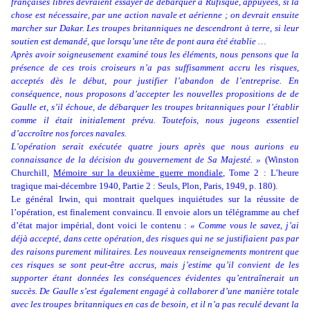
françaises libres devraient essayer de débarquer à Rufisque, appuyées, si la
chose est nécessaire, par une action navale et aérienne ; on devrait ensuite
marcher sur Dakar. Les troupes britanniques ne descendront à terre, si leur
soutien est demandé, que lorsqu’une tête de pont aura été établie …
Après avoir soigneusement examiné tous les éléments, nous pensons que la
présence de ces trois croiseurs n’a pas suffisamment accru les risques,
acceptés dès le début, pour justifier l’abandon de l’entreprise. En
conséquence, nous proposons d’accepter les nouvelles propositions de de
Gaulle et, s’il échoue, de débarquer les troupes britanniques pour l’établir
comme il était initialement prévu. Toutefois, nous jugeons essentiel
d’accroître nos forces navales.
L’opération serait exécutée quatre jours après que nous aurions eu
connaissance de la décision du gouvernement de Sa Majesté. »
(Winston
Churchill,
Mémoire sur la deuxième guerre mondiale
, Tome 2 : L’heure
tragique mai-décembre 1940, Partie 2 : Seuls, Plon, Paris, 1949, p. 180).
Le général Irwin, qui montrait quelques inquiétudes sur la réussite de
l’opération, est finalement convaincu. Il envoie alors un télégramme au chef
d’état major impérial, dont voici le contenu :
« Comme vous le savez, j’ai
déjà accepté, dans cette opération, des risques qui ne se justifiaient pas par
des raisons purement militaires. Les nouveaux renseignements montrent que
ces risques se sont peut-être accrus, mais j’estime qu’il convient de les
supporter étant données les conséquences évidentes qu’entraînerait un
succès. De Gaulle s’est également engagé à collaborer d’une manière totale
avec les troupes britanniques en cas de besoin, et il n’a pas reculé devant la