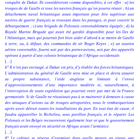
conquête de Dakar. Ils considéreront comme disponibles, à cet effet : a) les
troupes de de Gaulle et tous les navires français qu’on pourra réunir ; b) un
détachement naval britannique assez important pour être supérieur aux
navires de guerre français se trouvant dans les parages, et pour couvrir le
débarquement ; c) une brigade de Polonais convenablement équipés ; d) la
Royale Marine Brigade qui avait été gardée disponible pour les îles de
l’Atlantique, mais qui pourrait fort bien aider d’abord à se mettre de Gaulle
à terre, ou, à défaut, des commandos de sir Roger Keyes ; e) un soutien
aérien convenable, fourni soit par des portes-avions, soit par des appareils
opérant à partir d’une colonie britannique de l’Afrique occidentale.
[…]
6° Il n’est pas envisagé, si Dakar est pris, d’y établir des forces britanniques.
L’administration du général de Gaulle sera mise en place et devra assurer
sa propre subsistance, l’aide anglaise se limitant à l’envoi
d’approvisionnements d’une importance modérée et, naturellement, à
l’interception de toute expédition qui pourrait venir par mer de la France
germanisée. Si de Gaulle ne réussissait pas à se maintenir à demeure à cause
des attaques d’avions ou de troupes aéroportées, nous le rembarquerions
après avoir détruit toutes les installations du port. En tout état de cause, il
faudra appareiller le Richelieu, sous pavillon français, et le réparer. Les
Polonais et les Belges recouvreront également leur or que le gouvernement
français avait envoyé en sécurité en Afrique avant l’armistice.
[…]
8° Le cabinet se réserve d’examiner dans quelle mesure on risque une