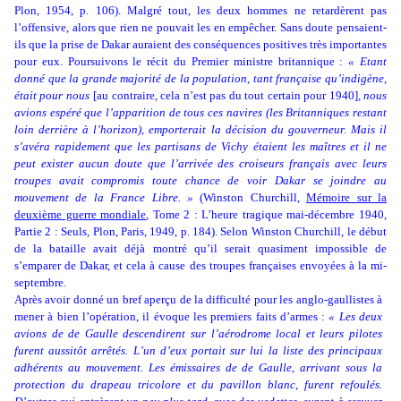
Plon, 1954, p. 106). Malgré tout, les deux hommes ne retardèrent pas
l’offensive, alors que rien ne pouvait les en empêcher. Sans doute pensaient-
ils que la prise de Dakar auraient des conséquences positives très importantes
pour eux. Poursuivons le récit du Premier ministre britannique :
«
Etant
donné que la grande majorité de la population, tant française qu’indigène,
était pour nous
[au contraire, cela n’est pas du tout certain pour 1940]
, nous
avions espéré que l’apparition de tous ces navires (les Britanniques restant
loin derrière à l’horizon), emporterait la décision du gouverneur. Mais il
s’avéra rapidement que les partisans de Vichy étaient les maîtres et il ne
peut exister aucun doute que l’arrivée des croiseurs français avec leurs
troupes avait compromis toute chance de voir Dakar se joindre au
mouvement de la France Libre. »
(Winston Churchill,
Mémoire sur la
deuxième guerre mondiale
, Tome 2 : L’heure tragique mai-décembre 1940,
Partie 2 : Seuls, Plon, Paris, 1949, p. 184). Selon Winston Churchill, le début
de la bataille avait déjà montré qu’il serait quasiment impossible de
s’emparer de Dakar, et cela à cause des troupes françaises envoyées à la mi-
septembre.
Après avoir donné un bref aperçu de la difficulté pour les anglo-gaullistes à
mener à bien l’opération, il évoque les premiers faits d’armes :
« Les deux
avions de de Gaulle descendirent sur l’aérodrome local et leurs pilotes
furent aussitôt arrêtés. L’un d’eux portait sur lui la liste des principaux
adhérents au mouvement. Les émissaires de de Gaulle, arrivant sous la
protection du drapeau tricolore et du pavillon blanc, furent refoulés.