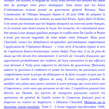
Menace. Par ailleurs, le Régime de Vichy avait envoyé des renforts sur Dakar
afin de protéger cette place stratégique. Sans doute que les fuites
d’informations avaient permit au gouverneur général Boisson,
Haut
Commissaire de l'Afrique française depuis le 26 juin 1940, de préparer la
défense en demandant des renforts au maréchal Pétain. Après Mers El-Kébir,
il ne serait pas étonnant que les Anglais attaquent un nouveau poste français,
et ils avaient sans doute retenu la leçon. En revanche, ils s’attendaient peut-
être moins à une attaque gaulliste puisque le conflit entre De Gaulle et Pétain
n’avait pas encore engendré de lutte armée entre Français. Mais pour
Churchill, toutes les défaillances récapitulées précédemment empêchaient
l’application de l’Opération Menace :
« Cette série d’incident réglait le sort
de l’opération franco-britannique contre Dakar. Pour moi, il ne fit plus de
doute qu’elle devait être abandonnée. L’arrivée de l’escadre française, qui
apportaient probablement des renforts, de bons canonniers et des officiers
tout dévoués à Vichy pour emporter la décision du gouverneur
[Boisson]
,
amener la garnison à combattre et armer les batteries, me paraissait avoir
complètement ruiné le projet de débarquer et de faire occuper le port par le
général de Gaulle sans effusion de sang. Il était toutefois possible de
modifier nos plans sans porter atteinte à notre prestige qui avait alors tant
d’importance, voire sans que personne en sût rien. L’expédition pouvait être
dérivée sur Douala, les navires de transports pouvaient couvrir les
opérations du général de Gaulle contre le Cameroun français, puis se
disperser ou rentrer en Angleterre. »
(Winston Churchill,
Mémoire sur la
deuxième guerre mondiale
, Tome 2 : L’heure tragique mai-décembre 1940,