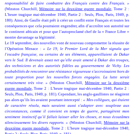
responsabilité de faire combattre des Français contre des Français. »
(Winston Churchill,
Mémoire sur la deuxième guerre mondiale
, Tome 2 :
L’heure tragique mai-décembre 1940, Partie 2 : Seuls, Plon, Paris, 1949, p.
180). Ainsi, de Gaulle était prêt à créer un conflit entre Français et toutes les
conséquences que cela pourraient engendrer, afin d’accroître son autorité sur
le continent africain et pour que l’autoproclamé chef de la « France Libre »
montre davantage sa légitimité.
Le 19 septembre, des nouvelles vont de nouveau compromettre la réussite de
l’Opération Menace :
« Le 19, le Premier Lord de la Mer signala que
l’escadre française, ou certains de ses éléments, appareillaient de Dakar
vers le Sud. Il devenait assez net qu’elle avait amené à Dakar des troupes,
des techniciens et des autorités fidèles au gouvernement de Vichy. Les
probabilités de rencontrer une résistance vigoureuse s’accroissaient hors de
toute proportion pour les nouvelles forces engagées. La lutte serait
certainement très vive. »
(Winston Churchill,
Mémoire sur la deuxième
guerre mondiale
, Tome 2 : L’heure tragique mai-décembre 1940, Partie 2 :
Seuls, Plon, Paris, 1949, p. 181). Cependant, les anglo-gaullistes ne réagirent
pas alors qu’ils les avaient pourtant intercepté :
« Mes collègues, qui étaient
de caractère résolu, mais savaient aussi s’adapter avec souplesse aux
circonstances, comme il convient en temps de guerre, partagèrent mon
sentiment instinctif qu’il fallait laisser aller les choses, et nous écoutâmes
silencieusement les divers rapports. »
(Winston Churchill,
Mémoire sur la
deuxième guerre mondiale
, Tome 2 : L’heure tragique mai-décembre 1940,
Partie 2 : Seuls, Plon, Paris, 1949, p. 181).