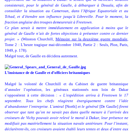
consisterait, pour le général de Gaulle, à débarquer à Douala, afin de
consolider la situation au Cameroun, dans l’Afrique Equatoriale et au
Tchad, et d’étendre son influence jusqu’à Libreville. Pour le moment, la
fraction anglaise des troupes demeurerait à Freetown.
Ce plan serait à mettre immédiatement en application à moins que le
général de Gaulle n’ait de fortes objections à présenter contre ce dernier
projet. »
(Winston Churchill,
Mémoire sur la deuxième guerre mondiale
,
Tome 2 : L’heure tragique mai-décembre 1940, Partie 2 : Seuls, Plon, Paris,
1949, p. 178).
Malgré tout, de Gaulle en décidera autrement.
L’insistance de de Gaulle et d’officiers britanniques
Malgré la volonté de Churchill et du Cabinet de guerre britannique
d’annuler l’opération, les généraux stationnés non loin de Dakar
s’opposèrent à cette décision :
« L’expédition arriva à Freetown le 17
septembre. Tous les chefs réagirent énergiquement contre l’idée
d’abandonner l’entreprise. L’amiral
[North]
et le général
[De Gaulle]
firent
observer que tant qu’on ne savait pas dans quelle mesure à l’arrivée des
croiseurs de Vichy pouvait avoir relevé le moral à Dakar, leur présence ne
modifiait pas matériellement la situation navale antérieure. Pour l’instant,
déclarèrent-ils, ces croiseurs avaient établi leurs tentes et deux d’entre eux