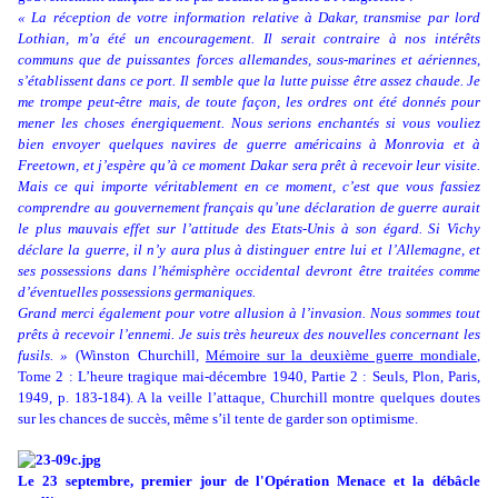
« La réception de votre information relative à Dakar, transmise par lord
Lothian, m’a été un encouragement. Il serait contraire à nos intérêts
communs que de puissantes forces allemandes, sous-marines et aériennes,
s’établissent dans ce port. Il semble que la lutte puisse être assez chaude. Je
me trompe peut-être mais, de toute façon, les ordres ont été donnés pour
mener les choses énergiquement. Nous serions enchantés si vous vouliez
bien envoyer quelques navires de guerre américains à Monrovia et à
Freetown, et j’espère qu’à ce moment Dakar sera prêt à recevoir leur visite.
Mais ce qui importe véritablement en ce moment, c’est que vous fassiez
comprendre au gouvernement français qu’une déclaration de guerre aurait
le plus mauvais effet sur l’attitude des Etats-Unis à son égard. Si Vichy
déclare la guerre, il n’y aura plus à distinguer entre lui et l’Allemagne, et
ses possessions dans l’hémisphère occidental devront être traitées comme
d’éventuelles possessions germaniques.
Grand merci également pour votre allusion à l’invasion. Nous sommes tout
prêts à recevoir l’ennemi. Je suis très heureux des nouvelles concernant les
fusils. »
(Winston Churchill,
Mémoire sur la deuxième guerre mondiale
,
Tome 2 : L’heure tragique mai-décembre 1940, Partie 2 : Seuls, Plon, Paris,
1949, p. 183-184). A la veille l’attaque, Churchill montre quelques doutes
sur les chances de succès, même s’il tente de garder son optimisme.
Le 23 septembre, premier jour de l'Opération Menace et la débâcle