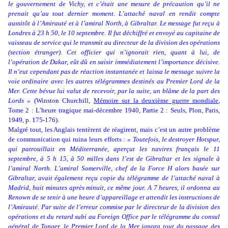
le gouvernement de Vichy, et c’était une mesure de précaution qu’il ne
prenait qu’au tout dernier moment. L’attaché naval en rendit compte
aussitôt à l’Amirauté et à l’amiral North, à Gibraltar. Le message fut reçu à
Londres à 23 h 50, le 10 septembre. Il fut déchiffré et envoyé au capitaine de
vaisseau de service qui le transmit au directeur de la division des opérations
(section étranger). Cet officier qui n’ignorait rien, quant à lui, de
l’opération de Dakar, eût dû en saisir immédiatement l’importance décisive.
Il n’eut cependant pas de réaction instantanée et laissa le message suivre la
voie ordinaire avec les autres télégrammes destinés au Premier Lord de la
Mer. Cette bévue lui valut de recevoir, par la suite, un blâme de la part des
Lords »
(Winston Churchill,
Mémoire sur la deuxième guerre mondiale
,
Tome 2 : L’heure tragique mai-décembre 1940, Partie 2 : Seuls, Plon, Paris,
1949, p. 175-176).
Malgré tout, les Anglais tentèrent de réagirent, mais c’est un autre problème
de communication qui ruina leurs efforts :
« Toutefois, le destroyer Hotspur,
qui patrouillait en Méditerranée, aperçut les navires français le 11
septembre, à 5 h 15, à 50 milles dans l’est de Gibraltar et les signale à
l’amiral North. L’amiral Somerville, chef de la Force H alors basée sur
Gibraltar, avait également reçu copie du télégramme de l’attaché naval à
Madrid, huit minutes après minuit, ce même jour. A 7 heures, il ordonna au
Renown de se tenir à une heure d’appareillage et attendit les instructions de
l’Amirauté. Par suite de l’erreur commise par le directeur de la division des
opérations et du retard subi au Foreign Office par le télégramme du consul
général de Tanger, le Premier Lord de la Mer ignora tout du passage des