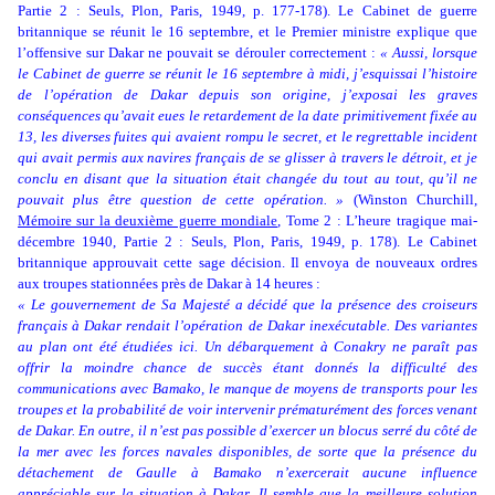
Partie 2 : Seuls, Plon, Paris, 1949, p. 177-178). Le Cabinet de guerre
britannique se réunit le 16 septembre, et le Premier ministre explique que
l’offensive sur Dakar ne pouvait se dérouler correctement :
« Aussi, lorsque
le Cabinet de guerre se réunit le 16 septembre à midi, j’esquissai l’histoire
de l’opération de Dakar depuis son origine, j’exposai les graves
conséquences qu’avait eues le retardement de la date primitivement fixée au
13, les diverses fuites qui avaient rompu le secret, et le regrettable incident
qui avait permis aux navires français de se glisser à travers le détroit, et je
conclu en disant que la situation était changée du tout au tout, qu’il ne
pouvait plus être question de cette opération. »
(Winston Churchill,
Mémoire sur la deuxième guerre mondiale
, Tome 2 : L’heure tragique mai-
décembre 1940, Partie 2 : Seuls, Plon, Paris, 1949, p. 178). Le Cabinet
britannique approuvait cette sage décision. Il envoya de nouveaux ordres
aux troupes stationnées près de Dakar à 14 heures :
« Le gouvernement de Sa Majesté a décidé que la présence des croiseurs
français à Dakar rendait l’opération de Dakar inexécutable. Des variantes
au plan ont été étudiées ici. Un débarquement à Conakry ne paraît pas
offrir la moindre chance de succès étant donnés la difficulté des
communications avec Bamako, le manque de moyens de transports pour les
troupes et la probabilité de voir intervenir prématurément des forces venant
de Dakar. En outre, il n’est pas possible d’exercer un blocus serré du côté de
la mer avec les forces navales disponibles, de sorte que la présence du
détachement de Gaulle à Bamako n’exercerait aucune influence
appréciable sur la situation à Dakar. Il semble que la meilleure solution