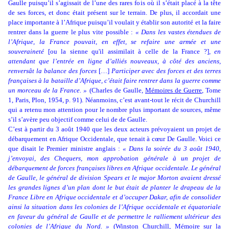
Gaulle puisqu’il s’agissait de l’une des rares fois où il s’était placé à la tête
de ses forces, et donc était présent sur le terrain. De plus, il accordait une
place importante à l’Afrique puisqu’il voulait y établir son autorité et la faire
rentrer dans la guerre le plus vite possible :
« Dans les vastes étendues de
l’Afrique, la France pouvait, en effet, se refaire une armée et une
souveraineté
[ou la sienne qu'il assimilait à celle de la France ?]
, en
attendant que l’entrée en ligne d’alliés nouveaux, à côté des anciens,
renversât la balance des forces
[…]
Participer avec des forces et des terres
françaises à la bataille d’Afrique, c’était faire rentrer dans la guerre comme
un morceau de la France. »
(Charles de Gaulle,
Mémoires de Guerre
, Tome
1, Paris, Plon, 1954, p. 91)
. Néanmoins, c’est avant-tout le récit de Churchill
qui a retenu mon attention pour le nombre plus important de sources, même
s’il s’avère peu objectif comme celui de de Gaulle.
C’est à partir du 3 août 1940 que les deux acteurs prévoyaient un projet de
débarquement en Afrique Occidentale, que tenait à cœur De Gaulle. Voici ce
que disait le Premier ministre anglais :
« Dans la soirée du 3 août 1940,
j’envoyai, des Chequers, mon approbation générale à un projet de
débarquement de forces françaises libres en Afrique occidentale. Le général
de Gaulle, le général de division Spears et le major Morton avaient dressé
les grandes lignes d’un plan dont le but était de planter le drapeau de la
France Libre en Afrique occidentale et d’occuper Dakar, afin de consolider
ainsi la situation dans les colonies de l’Afrique occidentale et équatoriale
en faveur du général de Gaulle et de permettre le ralliement ultérieur des
colonies de l’Afrique du Nord. »
(Winston Churchill,
Mémoire sur la