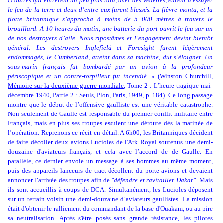
D’autres qui entrèrent un peu plus tard, avec des vedettes, eurent à essuyer
le feu de la terre et deux d’entre eux furent blessés. La fièvre monta, et la
flotte britannique s’approcha à moins de 5 000 mètres à travers le
brouillard. A 10 heures du matin, une batterie du port ouvrit le feu sur un
de nos destroyers d’aile. Nous ripostâmes et l’engagement devint bientôt
général. Les destroyers Inglefield et Foresight furent légèrement
endommagés, le Cumberland, atteint dans sa machine, dut s’éloigner. Un
sous-marin français fut bombardé par un avion à la profondeur
périscopique et un contre-torpilleur fut incendié. »
(Winston Churchill,
Mémoire sur la deuxième guerre mondiale
, Tome 2 : L’heure tragique mai-
décembre 1940, Partie 2 : Seuls, Plon, Paris, 1949, p. 184). Ce long passage
montre que le début de l’offensive gaulliste est une véritable catastrophe.
Non seulement de Gaulle est responsable du premier conflit militaire entre
Français, mais en plus ses troupes essuient une déroute dès la matinée de
l’opération. Reprenons ce récit en détail. A 6h00, les Britanniques décident
de faire décoller deux avions Lucioles de l'Ark Royal soutenus une demi-
douzaine d'aviateurs français, et cela avec l’accord de de Gaulle. En
parallèle, ce dernier envoie un message à ses hommes au même moment,
puis des appareils lanceurs de tract décollent du porte-avions et devaient
annoncer l’arrivée des troupes afin de
"défendre et ravitailler Dakar"
.
Mais
ils sont accueillis à coups de DCA.
Simultanément, les Lucioles déposent
sur un terrain voisin une demi-douzaine d’aviateurs gaullistes.
La mission
était d'obtenir le ralliement du commandant de la base d'Ouakam, ou au pire
sa neutralisation. Après s'être posés sans grande résistance, les pilotes