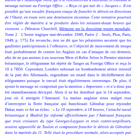
message suivant au Foreign Office : « Reçu ce qui suit de « Jacques ». Il est
possible qu’une escadre française essaye de franchir le détroit en directions
de l’Ouest, en route vers une destination inconnue. Cette tentative pourrait
être réglée de manière à se produire dans les soixante-douze heures qui
viennent. »
(Winston Churchill,
Mémoire sur la deuxième guerre mondiale
,
Tome 2 : L’heure tragique mai-décembre 1940, Partie 2 : Seuls, Plon, Paris,
1949, p. 175). En revanche, rien ne dit que les pétainistes savaient que les
gaullistes participeraient à l’offensive, et l’objectif de mouvement de troupe
était probablement de contrer les Anglais en cas d’attaque de ces derniers,
afin de ne pas assister à un nouveau Mers el-Kebir. Selon le Premier ministre
britannique, le télégramme fut répété de Tanger au Foreign Office et reçu le
10 à 7H50. Cependant, Londres subissait un bombardement aérien intensif
de la part des Allemands, engendrant un retard dans le déchiffrement des
télégrammes puisque le travail était régulièrement interrompu. De plus, il
ajoute le message ne comportait pas la mention
« Important »
et n’a donc pas
été immédiatement décrypté. Alors il ne fut distribué que le 14 septembre,
jour où il atteignit l’Amirauté. La marine anglaise tenta malgré tout
d’intercepter la flotte française qui franchissait Gibraltar pour rejoindre
Dakar, mais ce fut un échec :
« Le 10 septembre, à 18 heures, l’attaché naval
britannique à Madrid fut informé officiellement par l’Amirauté française
que trois croiseurs du type Georges-Leygues et trois contre-torpilleurs,
avaient appareillé de Toulon et comptaient franchir le détroit de Gibraltar
dans la matinée du 11. Telle était la procédure normale, alors acceptée par