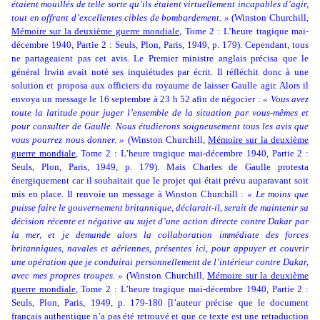
étaient mouillés de telle sorte qu’ils étaient virtuellement incapables d’agir,
tout en offrant d’excellentes cibles de bombardement. »
(Winston Churchill,
Mémoire sur la deuxième guerre mondiale
, Tome 2 : L’heure tragique mai-
décembre 1940, Partie 2 : Seuls, Plon, Paris, 1949, p. 179). Cependant, tous
ne partageaient pas cet avis. Le Premier ministre anglais précisa que le
général Irwin avait noté ses inquiétudes par écrit. Il réfléchit donc à une
solution et proposa aux officiers du royaume de laisser Gaulle agir. Alors il
envoya un message le 16 septembre à 23 h 52 afin de négocier :
« Vous avez
toute la latitude pour juger l’ensemble de la situation par vous-mêmes et
pour consulter de Gaulle. Nous étudierons soigneusement tous les avis que
vous pourrez nous donner. »
(Winston Churchill,
Mémoire sur la deuxième
guerre mondiale
, Tome 2 : L’heure tragique mai-décembre 1940, Partie 2 :
Seuls, Plon, Paris, 1949, p. 179). Mais Charles de Gaulle protesta
énergiquement car il souhaitait que le projet qui était prévu auparavant soit
mis en place. Il renvoie un message à Winston Churchill :
« Le moins que
puisse faire le gouvernement britannique, déclarait-il, serait de maintenir sa
décision récente et négative au sujet d’une action directe contre Dakar par
la mer, et je demande alors la collaboration immédiate des forces
britanniques, navales et aériennes, présentes ici, pour appuyer et couvrir
une opération que je conduirai personnellement de l’intérieur contre Dakar,
avec mes propres troupes. »
(Winston Churchill,
Mémoire sur la deuxième
guerre mondiale
, Tome 2 : L’heure tragique mai-décembre 1940, Partie 2 :
Seuls, Plon, Paris, 1949, p. 179-180 [l’auteur précise que le document
français authentique n’a pas été retrouvé et que ce texte est une retraduction