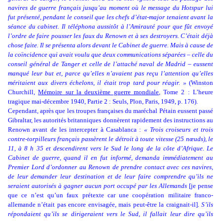
navires de guerre français jusqu’au moment où le message du Hotspur lui
fut présenté, pendant le conseil que les chefs d’état-major tenaient avant la
séance du cabinet. Il téléphona aussitôt à l’Amirauté pour que fût envoyé
l’ordre de faire pousser les faux du Renown et à ses destroyers. C’était déjà
chose faite. Il se présenta alors devant le Cabinet de guerre. Mais à cause de
la coïncidence qui avait voulu que deux communications séparées – celle du
conseil général de Tanger et celle de l’attaché naval de Madrid – eussent
manqué leur but et, parce qu’elles n’avaient pas reçu l’attention qu’elles
méritaient aux divers échelons, il était trop tard pour réagir. »
(Winston
Churchill,
Mémoire sur la deuxième guerre mondiale
, Tome 2 : L’heure
tragique mai-décembre 1940, Partie 2 : Seuls, Plon, Paris, 1949, p. 176).
Cependant, après que les troupes françaises du maréchal Pétain eussent passé
Gibraltar, les autorités britanniques donnèrent rapidement des instructions au
Renown avant de les intercepter à Casablanca :
« Trois croiseurs et trois
contre-torpilleurs français passèrent le détroit à toute vitesse (25 nœuds), le
11, à 8 h 35 et descendirent vers le Sud le long de la côte d’Afrique. Le
Cabinet de guerre, quand il en fut informé, demanda immédiatement au
Premier Lord d’ordonner au Renown de prendre contact avec ces navires,
de leur demander leur destination et de leur faire comprendre qu’ils ne
seraient autorisés à gagner aucun port occupé par les Allemands
[je pense
que ce n’est qu’un faux prétexte car une coopération militaire franco-
allemande n’était pas encore envisagée, mais peut-être la craignait-il]
. S’ils
répondaient qu’ils se dirigeraient vers le Sud, il fallait leur dire qu’ils