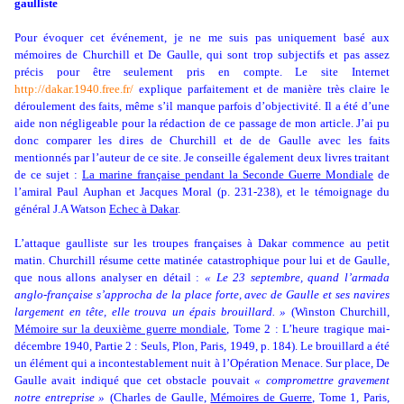
gaulliste
Pour évoquer cet événement, je ne me suis pas uniquement basé aux
mémoires de Churchill et De Gaulle, qui sont trop subjectifs et pas assez
précis pour être seulement pris en compte. Le site Internet
http://dakar.1940.free.fr/
explique parfaitement et de manière très claire le
déroulement des faits, même s’il manque parfois d’objectivité. Il a été d’une
aide non négligeable pour la rédaction de ce passage de mon article. J’ai pu
donc comparer les dires de Churchill et de de Gaulle avec les faits
mentionnés par l’auteur de ce site. Je conseille également deux livres traitant
de ce sujet :
La marine française pendant la Seconde Guerre Mondiale
de
l’amiral Paul Auphan et Jacques Moral (p. 231-238), et le témoignage du
général J.A Watson
Echec à Dakar
.
L’attaque gaulliste sur les troupes françaises à Dakar commence au petit
matin. Churchill résume cette matinée catastrophique pour lui et de Gaulle,
que nous allons analyser en détail :
« Le 23 septembre, quand l’armada
anglo-française s’approcha de la place forte, avec de Gaulle et ses navires
largement en tête, elle trouva un épais brouillard. »
(Winston Churchill,
Mémoire sur la deuxième guerre mondiale
, Tome 2 : L’heure tragique mai-
décembre 1940, Partie 2 : Seuls, Plon, Paris, 1949, p. 184). Le brouillard a été
un élément qui a incontestablement nuit à l’Opération Menace. Sur place, De
Gaulle avait indiqué que cet obstacle pouvait
« compromettre gravement
notre entreprise »
(Charles de Gaulle,
Mémoires de Guerre
, Tome 1, Paris,