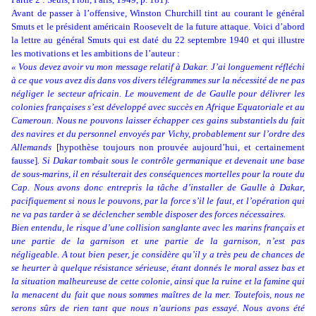
Avant de passer à l’offensive, Winston Churchill tint au courant le général
Smuts et le président américain Roosevelt de la future attaque. Voici d’abord
la lettre au général Smuts qui est daté du 22 septembre 1940 et qui illustre
les motivations et les ambitions de l’auteur :
« Vous devez avoir vu mon message relatif à Dakar. J’ai longuement réfléchi
à ce que vous avez dis dans vos divers télégrammes sur la nécessité de ne pas
négliger le secteur africain. Le mouvement de de Gaulle pour délivrer les
colonies françaises s’est développé avec succès en Afrique Equatoriale et au
Cameroun. Nous ne pouvons laisser échapper ces gains substantiels du fait
des navires et du personnel envoyés par Vichy, probablement sur l’ordre des
Allemands
[hypothèse toujours non prouvée aujourd’hui, et certainement
fausse]
. Si Dakar tombait sous le contrôle germanique et devenait une base
de sous-marins, il en résulterait des conséquences mortelles pour la route du
Cap. Nous avons donc entrepris la tâche d’installer de Gaulle à Dakar,
pacifiquement si nous le pouvons, par la force s’il le faut, et l’opération qui
ne va pas tarder à se déclencher semble disposer des forces nécessaires.
Bien entendu, le risque d’une collision sanglante avec les marins français et
une partie de la garnison et une partie de la garnison, n’est pas
négligeable. A tout bien peser, je considère qu’il y a très peu de chances de
se heurter à quelque résistance sérieuse, étant donnés le moral assez bas et
la situation malheureuse de cette colonie, ainsi que la ruine et la famine qui
la menacent du fait que nous sommes maîtres de la mer. Toutefois, nous ne
serons sûrs de rien tant que nous n’aurions pas essayé. Nous avons été