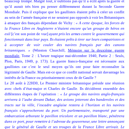
beaucoup trompé. Malgré tout, n’oublions pas qu’il a écrit après la guerre et
qu’il aurait très bien pu penser différemment durant la Seconde Guerre
Mondiale. Puis il explique que les gaullistes étaient prêts à créer un conflit
au sein de l’armée française et ne seraient pas opposés à voir les Britanniques
à attaquer des français dépendant de Vichy :
« A cette époque, les forces de
la France Libre en Angleterre n’étaient encore qu’un groupe de héros en
exil
[c’est son point de vue]
ayant pris les armes contre le gouvernement qui
fonctionnait dans leur pays. Ils étaient prêts à tirer sur leurs compatriotes et
à accepter de voir couler des navires français par des canons
britanniques. »
(Winston Churchill,
Mémoire sur la deuxième guerre
mondiale
, Tome 2 : L’heure tragique mai-décembre 1940, Partie 2 : Seuls,
Plon, Paris, 1949, p. 173). La guerre franco-française est nécessaire aux
gaullistes car c’est le seul moyen qu’ils ont pour faire reconnaître la
légitimité de Gaulle. Mais est-ce que ce conflit national servait davantage les
intérêts de la France ou prioritairement ceux de de Gaulle ?
Le 20 août à 22H30, Le Premier ministre britannique préside une réunion
avec chefs d’état-major et Charles de Gaulle. Ils décidèrent ensemble des
différentes étapes de l’opération :
« Le groupe des navires anglo-français
arrivera à l’aube devant Dakar, des avions jetteront des banderoles et des
tracts sur la ville, l’escadre anglaise restera à l’horizon et les navires
français s’approcheront du port. Un parlementaire, transporté par une
embarcation arborant le pavillon tricolore et un pavillon blanc, pénétrera
dans ce port, pour remettre à l’adresse du gouverneur, une lettre annonçant
que le général de Gaulle et ses troupes de la France Libre arrivait. Le