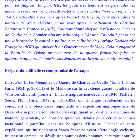
pour les Anglais. En parallèle, les gaullistes tentaient de persuader les
anciennes colonies françaises de rester en guerre contre l’Axe. En septembre
1940, c’est-à-dire trois mois après l'Appel du 18 juin, deux mois après la
bataille de Mers el-Kébir, et un mois après le ralliement de l'Afrique
Equatoriale Française (AEF), l’autoproclamé chef de la résistance Charles
de Gaulle et le Premier ministre britannique Winston Churchill pensaient
pouvoir prendre le contrôle politique et militaire de l'Afrique Occidentale
Française (AOF) qui obéissait au Gouvernement de Vichy. Cela a engendré
la Bataille de Dakar, premier acte de la guerre franco-française, et
opération qui aura de lourdes conséquences sur la suite du conflit mondial.
Préparation difficile et compromise de l’attaque
Lorsqu’on lit les
Mémoires de Guerre
de Charles de Gaulle (
Tome 1, Plon,
Paris, 1954, p. 96-111
) et le
Mémoire sur la deuxième guerre mondiale
de
Winston Churchill (Tome 2 : L’heure tragique mai-décembre 1940, Partie 2 :
Seuls, Plon, Paris, 1949, p. 168-189), on remarque rapidement qu’ils
consacrent une place assez importante à l’expédition anglo-gaulliste de
Dakar et à sa préparation. Alors qu’ils expliquent souvent leurs aventures de
manière généraliste, on constate quelques détails pour cet épisode peu
mentionné aujourd’hui dans les bouquins d’histoire. L’échec de cette
expédition, qui fut finalement franco-française avant d’être anglo-vichyste,
fut ressenti comme une désillusion pour les deux hommes, et surtout pour De