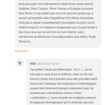
peut pas juger d'un évènement à l'aide d'une seule source.
Suétone, Dion Cassius, Pline l’Ancien et Eutrope accusent
tous Néron. Il est certain que nous ne saurons jamais qui a
causé cet incendie mais l'hypothése d'un Néron incendaire
n'est pas à rejeter complètement. Incendiaire ou pas il est et
restera toujours un empereur sanguinaire qui n'a pas hésité à
tuer tous ceux qui se sont mis sur son chemin, sans
mentionner sa débauche et sa dépravation que même Tacite
dénonce....
Répondre
V
VSA
18/01/2017 00:04
J'ai préféré Tacite par élimination :<br /> → Je ne
sais pas si vous avez lu Suétone, mais sa Vie des
Douze Césars est à prendre avec des pincettes étant
donné qu'il mélange récit historique et mythologique
(aspect très fortement marqué notamment avec de
nombreuses interventions divines et des
« prédictions »), sans compter les multiples rumeurs
et supposés témoignages qu'il a entendu sans les