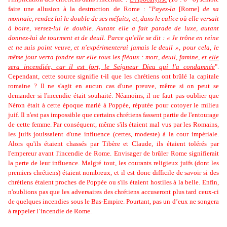
faire une allusion à la destruction de Rome : "
Payez-la
[Rome]
de sa
monnaie, rendez lui le double de ses méfaits, et, dans le calice où elle versait
à boire, versez-lui le double. Autant elle a fait parade de luxe, autant
donnez-lui de tourment et de deuil. Parce qu'elle se dit : « Je trône en reine
et ne suis point veuve, et n'expérimenterai jamais le deuil », pour cela, le
même jour verra fondre sur elle tous les fléaux : mort, deuil, famine, et
elle
sera incendiée, car il est fort, le Seigneur Dieu qui l'a condamnée
".
Cependant, cette source signifie t-il que les chrétiens ont brûlé la capitale
romaine ? Il ne s'agit en aucun cas d'une preuve, même si on peut se
demander si l'incendie était souhaité. Néamoins, il ne faut pas oublier que
Néron était à cette époque marié à Poppée, réputée pour cotoyer le milieu
juif. Il n'est pas impossible que certains chrétiens fassent partie de l'entourage
de cette femme. Par conséquent, même s'ils étaient mal vus par les Romains,
les juifs jouissaient d'une influence (certes, modeste) à la cour impériale.
Alors qu'ils étaient chassés par Tibère et Claude, ils étaient tolérés par
l'empereur avant l'incendie de Rome. Envisager de brûler Rome signifierait
la perte de leur influence. Malgré tout, les courants religieux juifs (dont les
premiers chrétiens) étaient nombreux, et il est donc difficile de savoir si des
chrétiens étaient proches de Poppée ou s'ils étaient hostiles à la belle. Enfin,
n'oublions pas que les
adversaires des chrétiens accuseront plus tard ceux-ci
de quelques incendies sous le Bas-Empire. Pourtant,
pas un d’eux ne songera
à rappeler l’incendie de Rome.