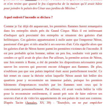
et n'en revint que quand le feu s'approcha de la maison qu'il avait bâtie
pour joindre le palais des César aux jardins de Mécène."
A quel endroit l'incendie se déclara ?
Comme je l'ai déjà dit auparavant, les premières flammes furent remarquées
dans les entrepôts situés près du Grand Cirque. Mais il est intéressant
d'indiquer qu'à proximité des entrepôts se situaient des galeries d'art
helléniques. Ces galeries appartenaient à nulle autre que l'empereur Néron,
passionné d'art grec et très attaché à ses oeuvres d'art. Cela signifie alors que
les galeries d'art de Néron furent parmi les premières victimes de l'incendie. Il
est peu probable qu'un homme, même un peu fou, souhaite voir partir en
cendres ce qu'il avait de plus cher. Par ailleurs, la première action de Néron,
une fois rentrée à Rome, a été de prendre les dispositions nécessaires pour
sauver les oeuvres qui peuvent encore échapper aux flammes. De plus,
n'oublions pas que son palais impérial était aussi partiellement touché. Ce
fait remet en cause la théorie selon laquelle Néron aurait fait brûler des
quartiers pour y reconstruire un immense palais, puisque les premiers
bâtiments d'importances touchés par les flammes sont ceux qui le
concernaient personnellement. Par ailleurs, s'il avait voulu brûler la ville
pour la reconstruire entièrement, il aurait prit soin de faire enlever ses
oeuvres d'art et de vider les appartements de son palais de tout son contenu.
D'après Tacite
(
Annal
es
,
XV, 39)
:
"Toutefois, on ne put empécher