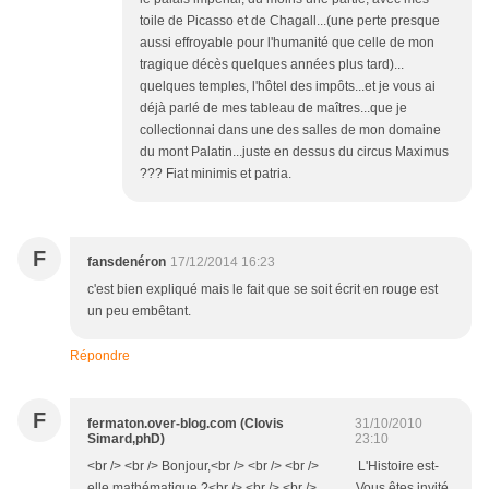
toile de Picasso et de Chagall...(une perte presque
aussi effroyable pour l'humanité que celle de mon
tragique décès quelques années plus tard)...
quelques temples, l'hôtel des impôts...et je vous ai
déjà parlé de mes tableau de maîtres...que je
collectionnai dans une des salles de mon domaine
du mont Palatin...juste en dessus du circus Maximus
??? Fiat minimis et patria.
F
fansdenéron
17/12/2014 16:23
c'est bien expliqué mais le fait que se soit écrit en rouge est
un peu embêtant.
Répondre
F
fermaton.over-blog.com (Clovis
31/10/2010
Simard,phD)
23:10
<br /> <br /> Bonjour,<br /> <br /> <br /> L'Histoire est-
elle mathématique ?<br /> <br /> <br /> Vous êtes invité