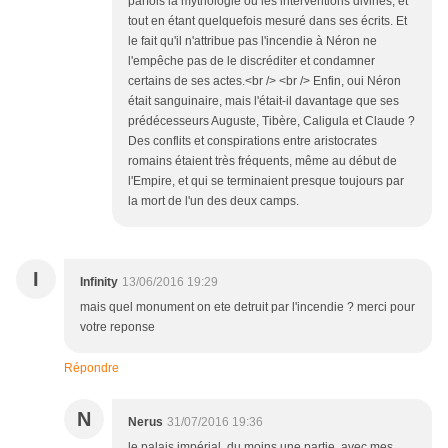
parfois la mythologie ou les interventions divines, et
tout en étant quelquefois mesuré dans ses écrits. Et
le fait qu'il n'attribue pas l'incendie à Néron ne
l'empêche pas de le discréditer et condamner
certains de ses actes.<br /> <br /> Enfin, oui Néron
était sanguinaire, mais l'était-il davantage que ses
prédécesseurs Auguste, Tibère, Caligula et Claude ?
Des conflits et conspirations entre aristocrates
romains étaient très fréquents, même au début de
l'Empire, et qui se terminaient presque toujours par
la mort de l'un des deux camps.
I
Infinity
13/06/2016 19:29
mais quel monument on ete detruit par l'incendie ? merci pour
votre reponse
Répondre
N
Nerus
31/07/2016 19:36
le palais impérial, du moins une partie, avec mes