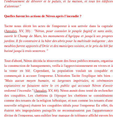
l'embrasement de dévorer et le palais, et la maison, et tous les édifices
d'alentour."
Quelles furent les actions de Néron après l'incendie ?
Tacite nous décrit les actes de l'empereur à son arrivée dans la capitale
(
Annal
es
,
XV, 39)
:
"Néron, pour consoler le peuple fugitif et sans asile,
ouvrit le Champ de Mars, les monuments d'Agrippa et jusqu'à ses propres
jardins. Il fit construire à la hâte des abris pour la multitude indigente ; des
meubles furent apportés d'Ortie et des municipes voisins, et le prix du blé fut
baissé jusqu'à trois sesterces.
"
Tout d'abord, Néron décida la réouverture des lieux publics restants, organisa
la construction de baraquements, veilla à l'approvisionnement en vivres et à
la vente en blé. Cependant, la population voulait un coupable et
commençait à accuser l'empereur. L'historien Tacite l'explique très bien :
"Mais aucun moyen humain, ni largesses impériales, ni cérémonies
expiatoires ne faisaient taire le cri public qui accusait Néron d'avoir
ordonné l'incendie."
(
Annal
es
,
XV, 44).
Néron aurait donc tenté de rechercher
des coupables. Les chrétiens (à l'époque les chrétiens se considéraient
comme des tenants de la religion hébraïque, et non comme les tenants d'une
nouvelle religion) étaient les coupables idéals pour l'empereur. En effet, ils
étaient très impopulaires puisqu'ils ne reconnaissaient pas l'appartenance
divine de l'empereur, sans oublier leur manque de tolérance affiché envers les