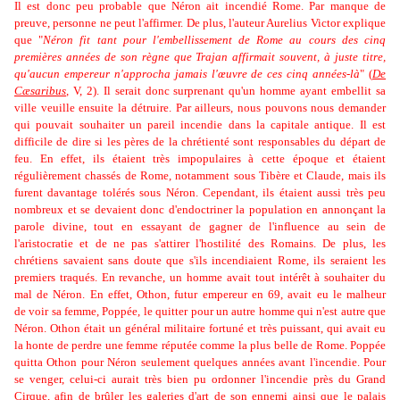
Il est donc peu probable que Néron ait incendié Rome. Par manque de
preuve, personne ne peut l'affirmer. De plus, l'auteur
Aurelius Victor explique
que "
Néron fit tant pour l'embellissement de Rome au cours des cinq
premières années de son règne que
Trajan
affirmait souvent, à juste titre,
qu'aucun empereur n'approcha jamais l'œuvre de ces cinq années-là
" (
De
Cæsaribus
, V, 2). Il serait donc surprenant qu'un homme ayant embellit sa
ville veuille ensuite la détruire.
Par ailleurs, nous pouvons nous demander
qui pouvait souhaiter un pareil incendie dans la capitale antique. Il est
difficile de dire si les pères de la chrétienté sont responsables du départ de
feu. En effet, ils étaient très impopulaires à cette époque et étaient
régulièrement chassés de Rome, notamment sous Tibère et Claude, mais ils
furent davantage tolérés sous Néron. Cependant, ils étaient aussi très peu
nombreux et se devaient donc d'endoctriner la population en annonçant la
parole divine, tout en essayant de gagner de l'influence au sein de
l'aristocratie et de ne pas s'attirer l'hostilité des Romains. De plus, les
chrétiens savaient sans doute que s'ils incendiaient Rome, ils seraient les
premiers traqués. En revanche, un homme avait tout intérêt à souhaiter du
mal de Néron. En effet, Othon, futur empereur en 69, avait eu le malheur
de voir sa femme, Poppée, le quitter pour un autre homme qui n'est autre que
Néron. Othon était un général militaire fortuné et très puissant, qui avait eu
la honte de perdre une femme réputée comme la plus belle de Rome. Poppée
quitta Othon pour Néron seulement quelques années avant l'incendie. Pour
se venger, celui-ci aurait très bien pu ordonner l'incendie près du Grand
Cirque, afin de brûler les galeries d'art de son ennemi ainsi que le palais