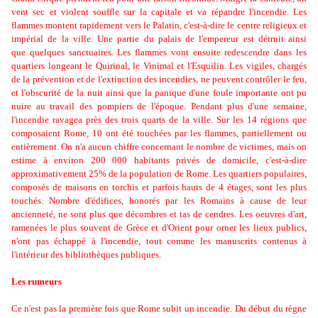
vent sec et violent souffle sur la capitale et va répandre l'incendie. Les
flammes montent rapidement vers le Palatin, c'est-à-dire le centre religieux et
impérial de la ville. Une partie du palais de l'empereur est détruit ainsi
que quelques sanctuaires. Les flammes vont ensuite redescendre dans les
quartiers longeant le Quirinal, le Vinimal et l'Esquilin. Les vigiles, chargés
de la prévention et de l'extinction des incendies, ne peuvent contrôler le feu,
et l'obscurité de la nuit ainsi que la panique d'une foule importante ont pu
nuire au travail des pompiers de l'époque. Pendant plus d'une semaine,
l'incendie ravagea près des trois quarts de la ville. Sur les 14 régions que
composaient Rome, 10 ont été touchées par les flammes, partiellement ou
entièrement. On n'a aucun chiffre concernant le nombre de victimes, mais on
estime à environ 200 000 habitants privés de domicile, c'est-à-dire
approximativement 25% de la population de Rome. Les quartiers populaires,
composés de maisons en torchis et parfois hauts de 4 étages, sont les plus
touchés. Nombre d'édifices, honorés par les Romains à cause de leur
ancienneté, ne sont plus que décombres et tas de cendres. Les oeuvres d'art,
ramenées le plus souvent de Grèce et d'Orient pour orner les lieux publics,
n'ont pas échappé à l'incendie, tout comme les manuscrits contenus à
l'intérieur des bibliothèques publiques.
Les rumeurs
Ce n'est pas la première fois que Rome subit un incendie. Du début du règne