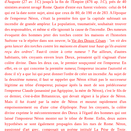
d'Auguste (27 av. J.C) jusqu'à la fin de l'Empire (476 ap. J.C), près de 40
sinistres avaient ravagé Rome. Quatre d'entre eux furent violents: celui de 64
qui est la date notre sujet, ainsi que ceux de 80, de 190 et de 283. A l'époque
de l'empereur Néron, c'était la première fois que la capitale subissait un
incendie de grande ampleur. La population, traumatisée, souhaitait trouver
des responsables, et même si elle ignorait la cause de l'incendie. Des rumeurs
évoquent des hommes jeter des torches contre les maisons et l'historien
Suétone va le répéter dans son oeuvre, la
Vie des Douze Césars
:
"on vit des
gens lancer des torches contre les maisons en disant tout haut qu'ils avaient
reçu des ordres"
. Faut-il croire à cette rumeur ? Par ailleurs, d'autres
habitants, très croyants envers leurs Dieux, pensaient qu'il s'agissait d'une
colère divine. Dans les deux cas, le premier soupçonné est l'empereur. En
effet, en ce qui concerne la première rumeur, l'empereur incarne l'autorité et
donc il n'y a que lui qui peut donner l'ordre de créer un incendie. Au sujet de
la deuxième rumeur, il faut se rappeler que Néron n'était pas le successeur
légitime au trône d'empereur, puisque àprès la mort de son prédécesseur
l'empereur Claude (assassiné par Agrippine, la mère de Néron), c'est le fils de
ce dernier, c'est-à-dire Britannicus, qui devait régner à la place de Néron.
Mais il fut écarté par la mère de Néron et mourut rapidement d'un
empoisonnement ou d'une crise d'épilespie. Pour les croyants, la colère
divine exprime le mécontentement des Dieux à l'égard des hommes qui ont
laissé l'imposteur Néron monter sur le trône de Rome. Enfin, deux autres
hypothèses se sont également propagées dans les rues de Rome. Néron,
passionné d'art grec, composait un poème intitulé
La Prise de Troie
.