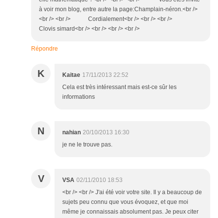
à voir mon blog, entre autre la page:Champlain-néron.<br />
<br /> <br /> Cordialement<br /> <br /> <br />
Clovis simard<br /> <br /> <br /> <br />
Répondre
K
Kaitae
17/11/2013 22:52
Cela est très intéressant mais est-ce sûr les
informations
N
nahian
20/10/2013 16:30
je ne le trouve pas.
V
VSA
02/11/2010 18:53
<br /> <br /> J'ai été voir votre site. Il y a beaucoup de
sujets peu connu que vous évoquez, et que moi
même je connaissais absolument pas. Je peux citer