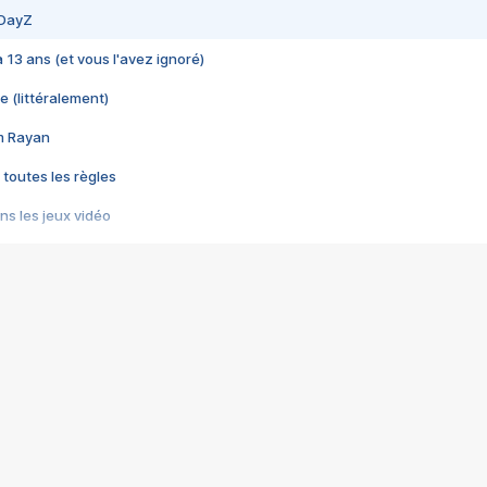
 DayZ
 a 13 ans (et vous l'avez ignoré)
e (littéralement)
im Rayan
 toutes les règles
s les jeux vidéo
us choquant de Rockstar ? - Le scandale BULLY
e plus moche de Steam
du RÊVE tourne au CAUCHEMAR
pendant 8 heures
it… à tort
umiliés par un jeu vidéo