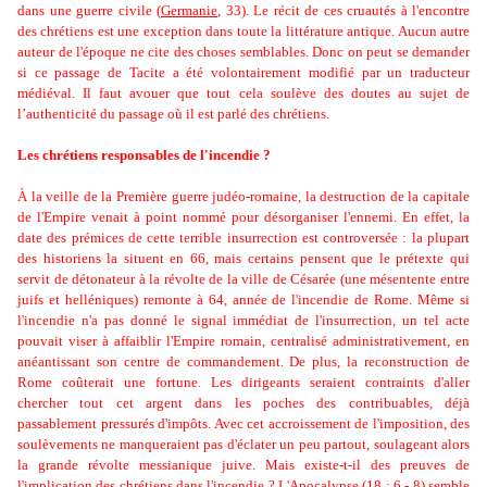
dans une guerre civile (
Germanie
, 33).
Le récit de ces cruautés à l'encontre
des chrétiens est une exception dans toute la littérature antique. Aucun autre
auteur de l'époque ne cite des choses semblables.
Donc on peut se demander
si ce passage de Tacite a été volontairement modifié par un traducteur
médiéval.
Il faut avouer que tout cela soulève des doutes au sujet de
l’authenticité du passage où il est parlé des chrétiens.
Les chrétiens responsables de l'incendie ?
À la veille de la Première guerre judéo-romaine, la destruction de la capitale
de l'Empire venait à point nommé pour désorganiser l'ennemi. En effet, la
date des prémices de cette terrible insurrection est controversée : la plupart
des historiens la situent en 66, mais certains pensent que le prétexte qui
servit de détonateur à la révolte de la ville de Césarée (une mésentente entre
juifs et helléniques) remonte à 64, année de l'incendie de Rome. M
ême si
l'incendie n'a pas donné le signal immédiat de l'insurrection, un tel acte
pouvait viser à affaiblir l'Empire romain, centralisé administrativement, en
anéantissant son centre de commandement. De plus, la reconstruction de
Rome coûterait une fortune. Les dirigeants seraient contraints d'aller
chercher tout cet argent dans les poches des contribuables, déjà
passablement pressurés d'impôts. Avec cet accroissement de l'imposition, des
soulèvements ne manqueraient pas d'éclater un peu partout, soulageant alors
la grande révolte messianique juive. Mais existe-t-il des preuves de
l'implication des chrétiens dans l'incendie ?
L'Apocalypse
(18 : 6 - 8) semble