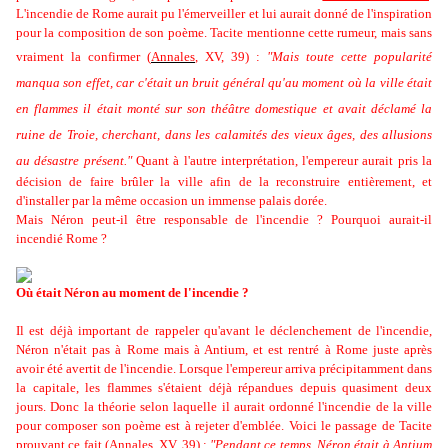
L'incendie de Rome aurait pu l'émerveiller et lui aurait donné de l'inspiration
pour la composition de son poème. Tacite mentionne cette rumeur, mais sans
vraiment la confirmer
(
Annal
es
,
XV, 39)
:
"
Mais toute cette popularité
manqua son effet, car c'était un bruit général qu'au moment où la ville était
en flammes il était monté sur son théâtre
domestique et avait déclamé la
ruine de Troie, cherchant, dans les calamités des vieux âges, des allusions
au désastre présent."
Quant à l'autre interprétation, l'empereur aurait pris la
décision de faire brûler la ville afin de la reconstruire entièrement, et
d'installer par la même occasion un immense palais dorée.
Mais Néron peut-il être responsable de l'incendie ? Pourquoi aurait-il
incendié Rome ?
Où était Néron au moment de l'incendie ?
Il est déjà important de rappeler qu'avant le déclenchement de l'incendie,
Néron n'était pas à Rome mais à Antium, et est rentré à Rome juste après
avoir été avertit de l'incendie. Lorsque l'empereur arriva précipitamment dans
la capitale, les flammes s'étaient déjà répandues depuis quasiment deux
jours. Donc la théorie selon laquelle il aurait ordonné l'incendie de la ville
pour composer son poème est à rejeter d'emblée. Voici le passage de Tacite
prouvant ce fait
(
Annal
es
,
XV, 39)
:
"Pendant ce temps, Néron était à Antium