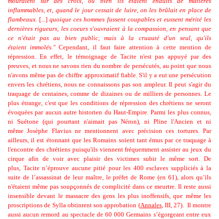
mouraient sur des croix, ou bien ils étaient enduits de matières
inflammables, et, quand le jour cessait de luire, on les brûlait en place de
flambeaux.
[...]
quoique ces hommes fussent coupables et eussent mérité les
dernières rigueurs, les coeurs s'ouvraient à la compassion, en pensant que
ce n'était pas au bien public, mais à la cruauté d'un seul, qu'ils
étaient immolés."
Cependant, il faut faire attention à cette mention de
répression. En effet, le témoignage de Tacite n'est pas appuyé par des
preuves, et nous ne savons rien du nombre de persécutés, au point que nous
n'avons même pas de chiffre approximatif fiable. S'il y a eut une persécution
envers les chrétiens, nous ne connaissons pas son ampleur. Il peut s'agir du
traquage de centaines, comme de dizaines ou de milliers de personnes. Le
plus étrange, c'est que
les conditions de répression des chrétiens ne seront
évoquées par aucun autre historien du Haut-Empire. Parmi les plus connus,
ni Suétone (qui pourtant n'aimait pas Néron), ni Pline l'Ancien et ni
même Josèphe Flavius ne mentionnent avec précision ces tortures. Par
ailleurs, il est étonnant que les Romains soient tant émus par ce traquage à
l'encontre des chrétiens puisqu'ils viennent fréquemment assister au jeux du
cirque afin de voir avec plaisir des victimes subir le même sort. De
plus,
Tacite n’éprouve aucune pitié pour les 400 esclaves suppliciés à la
suite de l’assassinat de leur maître, le préfet de Rome (en 61), alors qu’ils
n'étaient même pas soupçonnés de complicité dans ce meurtre. I
l reste aussi
insensible devant le massacre des gens les plus inoffensifs, que même les
proscriptions de Sylla obtinrent son approbation (
Annales
, III, 27).
Il montre
aussi
aucun remord au spectacle de 60 000 Germains s’égorgeant entre eux