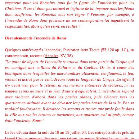
empereur pour les Romains, puis fut la figure de l'antéchrist pour les
Chrétiens. N
’est-il donc pas normal et légitime de lui imputer tous les fléaux
dont souffrirent les Romains sous son règne ? Pensons, par exemple, à
l’incendie de Rome dont plusieurs de ses contemporains lui imputèrent la
responsabilité. Mais qu’en est-il, en réalité ?
Déroulement de l'incendie de Rome
Quelques années après l'incendie, l'historien latin Tacite (55-120 ap. J.C), un
contemporain, raconte
(
Annal
es
,
XV, 38
)
:
"Le point de départ de l'incendie se trouva dans cette partie du Cirque qui
est contiguë aux collines du Palatin et du Caelius. De là, à cause des
boutiques dans lesquelles les marchandises alimentent les flammes, le feu,
violent et activé par le vent, dévore toute la longueur du Cirque. En effet, il
n'y avait rien pour le retenir, ni les maisons entourées de clôtures, ni les
temples ceints de murs et ni rien d'autre d'équivalent. L'incendie se répand
avec violence d'abord dans les parties planes, puis s'élance vers les
quartiers en altitude avant de dévaster les parties basses de la ville. Par sa
rapidité foudroyante, il devance les secours et trouve une proie facile dans
la ville aux ruelles étroites et tortueuses, aux quartiers mal alignés, comme
était l'ancienne Rome."
Le feu débuta dans la nuit du 18 au 19 juillet 64. Les entrepôts situés près du
Grand Cirque prennent feu pour une raison inconnue. Malgré la canicule, un