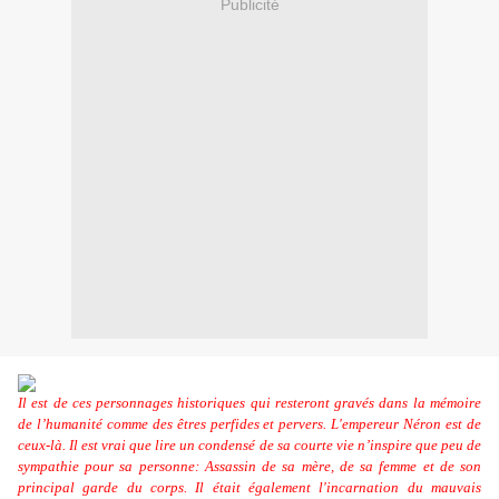
Publicité
Il est de ces personnages historiques qui resteront gravés dans la mémoire
de l’humanité comme des êtres perfides et pervers. L'empereur Néron est de
ceux-là. Il est vrai que l
ire un condensé de sa courte vie n’inspire que peu de
sympathie pour sa personne: Assassin de sa mère, de sa femme et de son
principal garde du corps. Il était également l'incarnation du mauvais