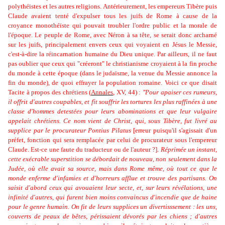
polythéistes et les autres religions.
A
ntérieurement
, les empereurs Tibère puis
Claude avaient tenté d'expulser tous les juifs de Rome à cause de la
croyance monothéïste qui pouvait troubler l'ordre public et la morale de
l'époque. Le peuple de Rome, avec Néron à sa tête, se serait donc archarné
sur les juifs, principalement envers ceux qui voyaient en Jésus le Messie,
c'est-à-dire la réincarnation humaine du Dieu unique. Par ailleurs, il ne faut
pas oublier que ceux qui "créeront" le christianisme croyaient à la fin proche
du monde à cette époque (dans le judaïsme, la venue du Messie annonce la
fin du monde), de quoi effrayer la population romaine. Voici ce que disait
Tacite à propos des chrétiens
(
Annal
es
,
XV, 44)
:
"Pour apaiser ces rumeurs,
il offrit d'autres coupables, et fit souffrir les tortures les plus raffinées à une
classe d'hommes detestées pour leurs abominations et que leur vulgaire
appelait chrétiens. Ce nom vient de Christ, qui, sous Tibère, fut livré au
supplice par le procurateur
Pontius Pilatus
[erreur puisqu'il s'agissait d'un
préfet, fonction qui sera remplacée par celui de procurateur sous l'empereur
Claude. Est-ce une faute du traducteur ou de l'auteur ?]
. Réprimée un instant,
cette exécrable superstition se débordait de nouveau, non seulement dans la
Judée, où elle avait sa source, mais dans Rome même, où tout ce que le
monde enferme d'infamies et d'horreurs afflue et trouve des partisans. On
saisit d'abord ceux qui avouaient leur secte, et, sur leurs révélations, une
infinité d'autres, qui furent bien moins convaincus d'incendie que de haine
pour le genre humain. On fit de leurs supplices un divertisssement : les uns,
couverts de peaux de bêtes, périssaient dévorés par les chiens ; d'autres