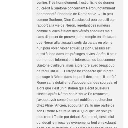
vérifier. Très honnêtement, il est difficile de donner
du crédit à Suétone concernant Néron, notamment
par rapport à l'incendie de Rome<br /> → Un peu
comme Suètone, Dion Cassius est peu objectif par
rapport à la vie de Néron, répétant des rumeurs
comme si elles étaient des vérités absolues mais
sans disposer de preuve, par exemple en déclarant
que Néron allait jusqu'à sortir du palais en pleine
nuit pour voler, violer et tuer. Et Don Cassius est
aussi à fond dans les présages divins. Après, il peut
donner des informations intéressantes tout comme
Suétone d'ailleurs, mais à prendre avec beaucoup
de recul.<br /> → Eutrope ne consacre qu'un bref
passage à Néron dans lequel il déclare qu'il a brûlé
Rome sans détailler et l'appuyer par des sources, et
alors que c'est un historien qui a écrit plusieurs
siècles après Néron.<br /> <br /> En revanche,
j'avoue avoir complètement oublié de rechercher
chez Pline l'Ancien, et pourtant j'ai lu une partie de
son Histoire Naturelle.<br /> Quoi qu'il en soit, j'ai
plus choisi Tacite par défaut. Selon moi, c'est celui
qui décrit le mieux les événements tout en excluant